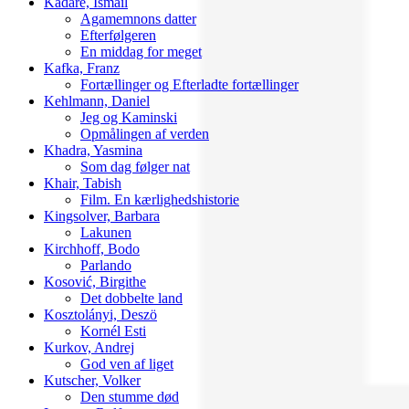
Kadaré, Ismail
Agamemnons datter
Efterfølgeren
En middag for meget
Kafka, Franz
Fortællinger og Efterladte fortællinger
Kehlmann, Daniel
Jeg og Kaminski
Opmålingen af verden
Khadra, Yasmina
Som dag følger nat
Khair, Tabish
Film. En kærlighedshistorie
Kingsolver, Barbara
Lakunen
Kirchhoff, Bodo
Parlando
Kosović, Birgithe
Det dobbelte land
Kosztolányi, Deszö
Kornél Esti
Kurkov, Andrej
God ven af liget
Kutscher, Volker
Den stumme død