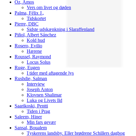
Oz, Amos
Vers om livet og døden
Palma, Félix J.,
Tidskortet
Pierre, DBC
Sidste udskænkning i Slaraffenland
Piñol, Albert Sánchez
Kold hud
Rosero, Evilio
Hærene
Roussel, Raymond
Locus Solus
Ruge, Eugen
I tider med aftagende lys
Rushdie, Salman
Interview
Joseph Anton
Klovnen Shalimar
Luka og Livets Ild
Saarikoski, Pentti
Tiden i Prag
Saleem, Hiner
Min fars gevær
Sansal, Boualem
Tyskerens landsby. Eller brødrene Schillers dagbog