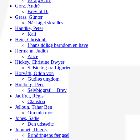
Få dig et liv
Gorz, André
Brev til D.
Grass, Günter
Når løget skrælles
Handke, Peter
Kali
Hein, Christoph
I hans tidlige barndom en have
Hermann, Judith
Alice
Hickey, Christine Dwyer
Sidste tog fra Ligurien
Horváth, Ödön von
Gudløs ungdom
Hultberg, Peer
Selvbiografi + Brev
Jauffret, Régis
Claustria
Jelloun, Tahar Ben
Om min mor
Jones, Sadie
Den udstødte
Jonquet, Thierry
Erindringens fængsel