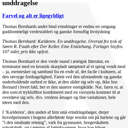
unddragelse
Farvel og alt er ligegyldigt
Thomas Bernhards andet bind erindringer er endnu en omgang
guddommeligt vredesrableri og ganske fornuftig livstydning
Thomas Bernhard: Kælderen. En unddragelse. Oversat fra tysk af
Søren R. Fauth efter Der Keller. Eine Entziehung. Forlaget Sisyfos.
107 sider, pris ikke oplyst.
Thomas Bernhard er den vrede mand i østrigsk litteratur, en
terminator med en kronisk skarpladt sømpistol af et sprog vendt mod
– ja, mennesker og samfund fra en ende af, det facile i kulturen, al
den røvsyge fordragelighed. Faren ved den uforandrede og ganske
underholdende surhed er ikke, at den slider sig selv op, ikke hos
Bernard i hvert fald, her er den snarere energikilde. Næ, faren er, at
den som et trykluftbor kombineret med en vuvuzela kommer til at
overdøve sig selv, dvs. vredens årsager og fine variationer, hele
ideen med den.
I ’Kælderen’, den anden af fem små erindringsbøger, drejer
hovedpersonen i bogens allerførste linje resolut om på hælene og går
”i den modsatte retning”, væk fra gymnasiet, borgerskabets
robotfabrik, og i retning af fattigkvarteret, hvor han bliver