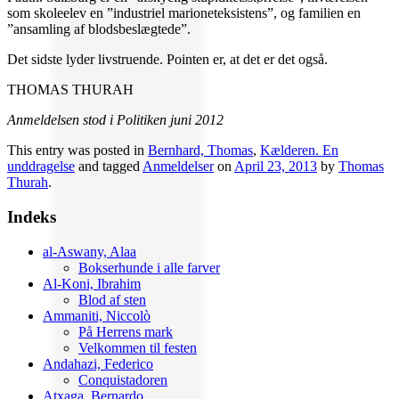
som skoleelev en ”industriel marioneteksistens”, og familien en
”ansamling af blodsbeslægtede”.
Det sidste lyder livstruende. Pointen er, at det er det også.
THOMAS THURAH
Anmeldelsen stod i Politiken juni 2012
This entry was posted in
Bernhard, Thomas
,
Kælderen. En
unddragelse
and tagged
Anmeldelser
on
April 23, 2013
by
Thomas
Thurah
.
Indeks
al-Aswany, Alaa
Bokserhunde i alle farver
Al-Koni, Ibrahim
Blod af sten
Ammaniti, Niccolò
På Herrens mark
Velkommen til festen
Andahazi, Federico
Conquistadoren
Atxaga, Bernardo