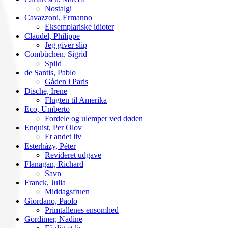
Nostalgi
Cavazzoni, Ermanno
Eksemplariske idioter
Claudel, Philippe
Jeg giver slip
Combüchen, Sigrid
Spild
de Santis, Pablo
Gåden i Paris
Dische, Irene
Flugten til Amerika
Eco, Umberto
Fordele og ulemper ved døden
Enquist, Per Olov
Et andet liv
Esterházy, Péter
Revideret udgave
Flanagan, Richard
Savn
Franck, Julia
Middagsfruen
Giordano, Paolo
Primtallenes ensomhed
Gordimer, Nadine