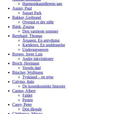
Harmonikaspillerens søn
Auster, Paul
Sunset Park
Bakker, Gerbrand
Ovenpå er der stille
Bánk, Zsuzsa
Den varmeste sommer
Bernhard, Thomas
Årsagen. En antydning
Kælderen. En unddragelse
Undergængeren
Borges, Jorge Luis
Andre inkvisitioner
Broch, Hermann
Vergils død
Büscher, Wolfgang
Tyskland – en rejse
Calvino, Italo
De kosmikomiske historier
Camus, Albert
Faldet
Pesten
Carey, Peter
Den illegale
Cărtărescu, Mircea