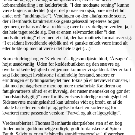
købmandslærling i en kælderbutik. ”I den modsatte retning” kunne
være bogens undertitel (og er det jo næsten også, bare med et lidt
andet ord: ”unddragelse”). Vendingen og den altafgørende scene,
der i Bernhards karakteristiske gentagelsesstil repeteres bogen
igennem, er hans måde at redde sig over i en virkeligere verden, ja, i
det hele taget redde sig. Det er enten selvmordet eller ”i den
modsatte retning” eller med et citat, der har mottoets format over sig:
”I et sådant livreddende øjeblik må vi ganske enkelt være imod alt
eller holde op med at være i det hele taget (…)”
Som erindringsbog er ’Kælderen’ – ligesom første bind, ’Årsagen’ –
højst usædvanlig. Uden for kælderbutikken og den snævre og
overbefolkede lejlighed derhjemme kommer vi sjældent. Der er kort
sagt ikke meget livshistorie i almindelig forstand, snarere er
erindringen et tydningsarbejdet med fokus på et tætvævet mønster, i
takt med gentagelserne mere og mere metaforisk: Kælderen og
fattigkvarterets råhed er et livsvalg, der ruster mennesket og gør det
”modstandsdygtigt” over for tilværelsens inderlige meningsløshed.
Sidstnævnte meningsløshed kan udredes vidt og bredt, en af de
lokale har efter en solid øl og pølse-frokost en kortere og for
kvarteret mere passende version: ”Farvel og alt er ligegyldigt”.
Vredesrableriet i Thomas Bernhards skarpslebne sten af en bog
finder andre guddommelige udtryk, godt fordanskede af Søren
Fauth. Salzburg er en ”afskyelig stupiditetsstørrelse”, tilværelsen