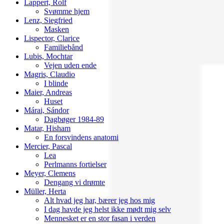
Lappert, Rolf
Svømme hjem
Lenz, Siegfried
Masken
Lispector, Clarice
Familiebånd
Lubis, Mochtar
Vejen uden ende
Magris, Claudio
I blinde
Maier, Andreas
Huset
Márai, Sándor
Dagbøger 1984-89
Matar, Hisham
En forsvindens anatomi
Mercier, Pascal
Lea
Perlmanns fortielser
Meyer, Clemens
Dengang vi drømte
Müller, Herta
Alt hvad jeg har, bærer jeg hos mig
I dag havde jeg helst ikke mødt mig selv
Mennesket er en stor fasan i verden