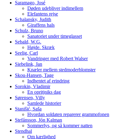
Saramago, José
Døden udebliver indimellem
Elefantens rejse
Schalansky, Judith
Giraffens hals
Schulz, Bruno
Sanatoriet under timeglasset
Sebald, W.G.
Højde. Skræk
Seelig, Carl
Vandringer med Robert Walser
Siebelink, Jan
Knæler mellem stedmoderblomster
Skou-Hansen, Tage
Indhentet af erindring
Sorokin, Vladimir
En opritjniks dag
Sørensen, Villy
Samlede historier
Stanišić, Saša
Hvordan soldaten reparerer grammofonen
Stefánsson, Jón Kalman
Sommerlys, og så kommer natten
Stendhal
Om kærlighed