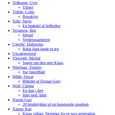
Tellkamp, Uwe
Tårnet
Tóibín, Colm
Brooklyn
Toltz, Steve
En brøkdel af helheden
Trojanow, Ilija
Isbrud
Verdenssamleren
Ugrešić, Dubravka
Baba Jaga lagde et æg
Uncategorized
Viewegh, Michal
Sagen om den utro Klara
Wieringa, Tommy
Joe Speedbåd
Wilde, Oscar
Billedet af Dorian Gray
Wolf, Christa
En dag i året
Intet sted. Intet
Xiaolu Guo
20 brudstykker af en hungrende ungdom
Xinran Xue
Kinas vidner. Stemmer fra en tavs generation