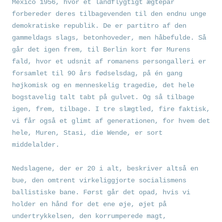
Mexico 1956, hvor et landflygtigt ægtepar
forbereder deres tilbagevenden til den endnu unge
demokratiske republik. De er partitro af den
gammeldags slags, betonhoveder, men håbefulde. Så
går det igen frem, til Berlin kort før Murens
fald, hvor et udsnit af romanens persongalleri er
forsamlet til 90 års fødselsdag, på én gang
højkomisk og en menneskelig tragedie, det hele
bogstavelig talt tabt på gulvet. Og så tilbage
igen, frem, tilbage. I tre slægtled, fire faktisk,
vi får også et glimt af generationen, for hvem det
hele, Muren, Stasi, die Wende, er sort
middelalder.
Nedslagene, der er 20 i alt, beskriver altså en
bue, den omtrent virkeliggjorte socialismens
ballistiske bane. Først går det opad, hvis vi
holder en hånd for det ene øje, øjet på
undertrykkelsen, den korrumperede magt,