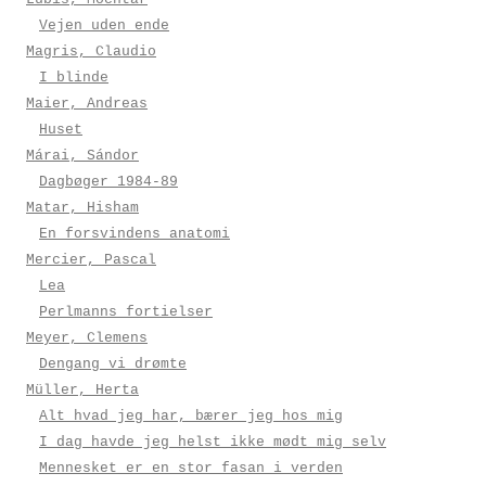
Vejen uden ende
Magris, Claudio
I blinde
Maier, Andreas
Huset
Márai, Sándor
Dagbøger 1984-89
Matar, Hisham
En forsvindens anatomi
Mercier, Pascal
Lea
Perlmanns fortielser
Meyer, Clemens
Dengang vi drømte
Müller, Herta
Alt hvad jeg har, bærer jeg hos mig
I dag havde jeg helst ikke mødt mig selv
Mennesket er en stor fasan i verden