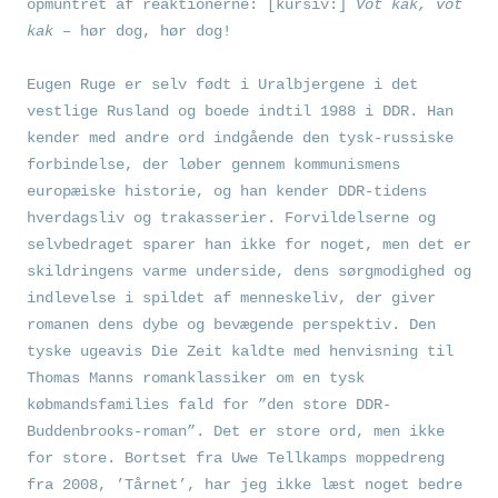
opmuntret af reaktionerne: [kursiv:]
Vot kak, vot
kak –
hør dog, hør dog!
Eugen Ruge er selv født i Uralbjergene i det
vestlige Rusland og boede indtil 1988 i DDR. Han
kender med andre ord indgående den tysk-russiske
forbindelse, der løber gennem kommunismens
europæiske historie, og han kender DDR-tidens
hverdagsliv og trakasserier. Forvildelserne og
selvbedraget sparer han ikke for noget, men det er
skildringens varme underside, dens sørgmodighed og
indlevelse i spildet af menneskeliv, der giver
romanen dens dybe og bevægende perspektiv. Den
tyske ugeavis Die Zeit kaldte med henvisning til
Thomas Manns romanklassiker om en tysk
købmandsfamilies fald for ”den store DDR-
Buddenbrooks-roman”. Det er store ord, men ikke
for store. Bortset fra Uwe Tellkamps moppedreng
fra 2008, ’Tårnet’, har jeg ikke læst noget bedre