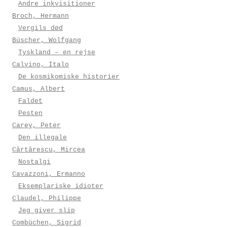
Andre inkvisitioner
Broch, Hermann
Vergils død
Büscher, Wolfgang
Tyskland – en rejse
Calvino, Italo
De kosmikomiske historier
Camus, Albert
Faldet
Pesten
Carey, Peter
Den illegale
Cărtărescu, Mircea
Nostalgi
Cavazzoni, Ermanno
Eksemplariske idioter
Claudel, Philippe
Jeg giver slip
Combüchen, Sigrid