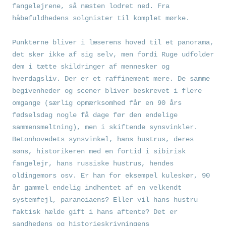
fangelejrene, så næsten lodret ned. Fra
håbefuldhedens solgnister til komplet mørke.
Punkterne bliver i læserens hoved til et panorama,
det sker ikke af sig selv, men fordi Ruge udfolder
dem i tætte skildringer af mennesker og
hverdagsliv. Der er et raffinement mere. De samme
begivenheder og scener bliver beskrevet i flere
omgange (særlig opmærksomhed får en 90 års
fødselsdag nogle få dage før den endelige
sammensmeltning), men i skiftende synsvinkler.
Betonhovedets synsvinkel, hans hustrus, deres
søns, historikeren med en fortid i sibirisk
fangelejr, hans russiske hustrus, hendes
oldingemors osv. Er han for eksempel kuleskør, 90
år gammel endelig indhentet af en velkendt
systemfejl, paranoiaens? Eller vil hans hustru
faktisk hælde gift i hans aftente? Det er
sandhedens og historieskrivningens