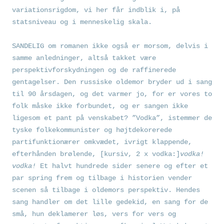
variationsrigdom, vi her får indblik i, på
statsniveau og i menneskelig skala.
SANDELIG om romanen ikke også er morsom, delvis i
samme anledninger, altså takket være
perspektivforskydningen og de raffinerede
gentagelser. Den russiske oldemor bryder ud i sang
til 90 årsdagen, og det varmer jo, for er vores to
folk måske ikke forbundet, og er sangen ikke
ligesom et pant på venskabet? ”Vodka”, istemmer de
tyske folkekommunister og højtdekorerede
partifunktionærer omkvædet, ivrigt klappende,
efterhånden brølende, [kursiv, 2 x vodka:]
vodka!
vodka!
Et halvt hundrede sider senere og efter et
par spring frem og tilbage i historien vender
scenen så tilbage i oldemors perspektiv. Hendes
sang handler om det lille gedekid, en sang for de
små, hun deklamerer løs, vers for vers og