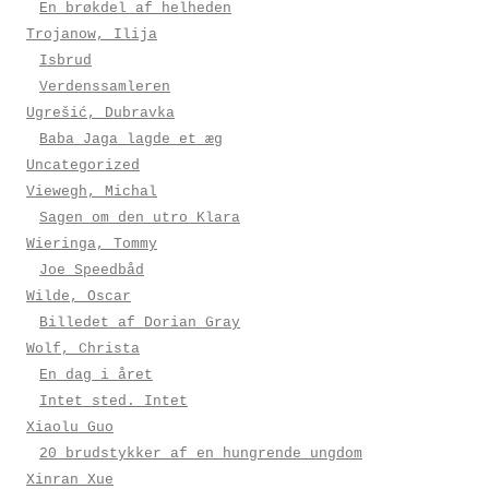
En brøkdel af helheden
Trojanow, Ilija
Isbrud
Verdenssamleren
Ugrešić, Dubravka
Baba Jaga lagde et æg
Uncategorized
Viewegh, Michal
Sagen om den utro Klara
Wieringa, Tommy
Joe Speedbåd
Wilde, Oscar
Billedet af Dorian Gray
Wolf, Christa
En dag i året
Intet sted. Intet
Xiaolu Guo
20 brudstykker af en hungrende ungdom
Xinran Xue