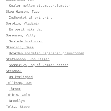
Knæler mellem stedmoderblomster
Skou-Hansen, Tage
Indhentet af erindring
Sorokin, Vladimir
En opritjniks dag
Sørensen, Villy
Samlede historier
Stanišić, Saša
Hvordan soldaten reparerer grammofonen
Stefánsson, Jón Kalman
Sommerlys, og så kommer natten
Stendhal
Om kærlighed
Tellkamp, Uwe
Tårnet
Tóibín, Colm
Brooklyn
Toltz, Steve