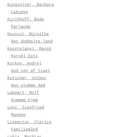
Kingsolver, Barbara
Lakunen
Kirchhoff, Bodo
Parlando
Kosović, Birgithe
Det dobbelte land
Kosztolányi, Deszö
Kornél Esti
Kurkov, Andrej
God ven af liget
Kutscher, Volker
Den stumme død
Lappert, Rolf
Svømme hjem
Lenz, Siegfried
Masken
Lispector, Clarice
Familiebånd
Lubis, Mochtar