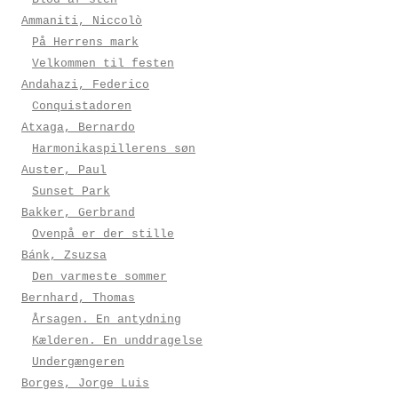
Ammaniti, Niccolò
På Herrens mark
Velkommen til festen
Andahazi, Federico
Conquistadoren
Atxaga, Bernardo
Harmonikaspillerens søn
Auster, Paul
Sunset Park
Bakker, Gerbrand
Ovenpå er der stille
Bánk, Zsuzsa
Den varmeste sommer
Bernhard, Thomas
Årsagen. En antydning
Kælderen. En unddragelse
Undergængeren
Borges, Jorge Luis