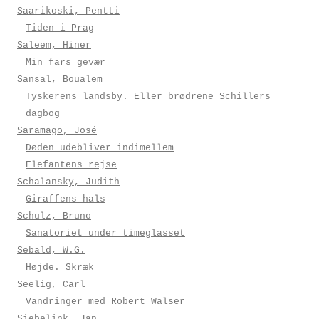
Saarikoski, Pentti
Tiden i Prag
Saleem, Hiner
Min fars gevær
Sansal, Boualem
Tyskerens landsby. Eller brødrene Schillers
dagbog
Saramago, José
Døden udebliver indimellem
Elefantens rejse
Schalansky, Judith
Giraffens hals
Schulz, Bruno
Sanatoriet under timeglasset
Sebald, W.G.
Højde. Skræk
Seelig, Carl
Vandringer med Robert Walser
Siebelink, Jan