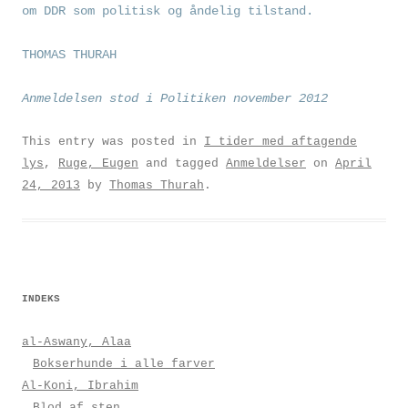
om DDR som politisk og åndelig tilstand.
THOMAS THURAH
Anmeldelsen stod i Politiken november 2012
This entry was posted in
I tider med aftagende
lys
,
Ruge, Eugen
and tagged
Anmeldelser
on
April
24, 2013
by
Thomas Thurah
.
INDEKS
al-Aswany, Alaa
Bokserhunde i alle farver
Al-Koni, Ibrahim
Blod af sten