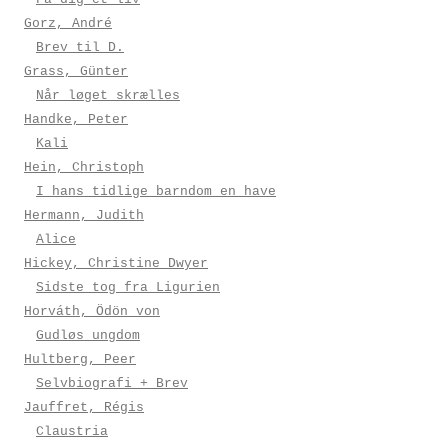
Gorz, André
Brev til D.
Grass, Günter
Når løget skrælles
Handke, Peter
Kali
Hein, Christoph
I hans tidlige barndom en have
Hermann, Judith
Alice
Hickey, Christine Dwyer
Sidste tog fra Ligurien
Horváth, Ödön von
Gudløs ungdom
Hultberg, Peer
Selvbiografi + Brev
Jauffret, Régis
Claustria