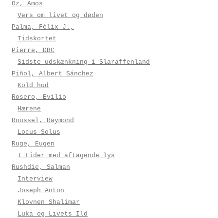
Oz, Amos
Vers om livet og døden
Palma, Félix J.,
Tidskortet
Pierre, DBC
Sidste udskænkning i Slaraffenland
Piñol, Albert Sánchez
Kold hud
Rosero, Evilio
Hærene
Roussel, Raymond
Locus Solus
Ruge, Eugen
I tider med aftagende lys
Rushdie, Salman
Interview
Joseph Anton
Klovnen Shalimar
Luka og Livets Ild