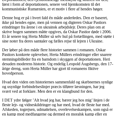
først i form af deportationen, senere ved hjemkomsten til det
kommunistiske Rumænien, er et motiv i flere af hendes bøger.
Denne bog er på i hvert fald én måde anderledes. Den er baseret,
ikke på hendes egne, men på vennen og digteren Oskar Pastiors
erindringer fra årene i en ukrainsk arbejdslejr. Deres plan om at
skrive bogen sammen måtte opgives, da Oskar Pastior døde i 2006.
Et år senere tog Herta Müller så selv hul på fortællingen, med støtte i
sine noter fra deres samtaler og fælles rejse til lejren i Ukraine.
Der løber på den måde flere historier sammen i romanen. Oskar
Pastiors konkrete oplevelser, Herta Müllers erindringer eller snarere
stemningsbilleder fra en barndom i skyggen af deportationen. Heri
desuden moderens historie. Og endelig Leopold Augsbergs, den 17-
årige dreng, som Herta Müller har gjort til romanens fiktive
hovedperson.
Hvad den viden om historiernes sammenfald og skæbnernes synlige
og usynlige forbindelseslinjer præcis tilfører læsningen, har jeg
svært ved at forklare. Men den er en klangbund for den.
I DET ydre følger ’Alt hvad jeg har, bærer jeg hos mig’ linjen i de
fleste lejr- og vidneskildringer og har med, hvad de fleste har med.
Afskeden, togrejsen, udmattelsen, overlevelseskampen, som også er
en kamp mod medfangerne og dermed en moralsk kamp eller en