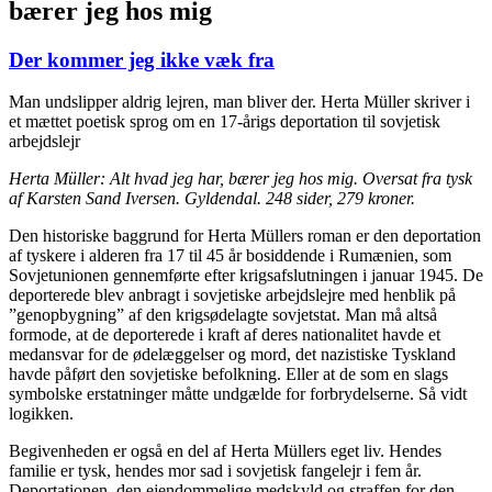
bærer jeg hos mig
Der kommer jeg ikke væk fra
Man undslipper aldrig lejren, man bliver der. Herta Müller skriver i
et mættet poetisk sprog om en 17-årigs deportation til sovjetisk
arbejdslejr
Herta Müller: Alt hvad jeg har, bærer jeg hos mig. Oversat fra tysk
af Karsten Sand Iversen. Gyldendal. 248 sider, 279 kroner.
Den historiske baggrund for Herta Müllers roman er den deportation
af tyskere i alderen fra 17 til 45 år bosiddende i Rumænien, som
Sovjetunionen gennemførte efter krigsafslutningen i januar 1945. De
deporterede blev anbragt i sovjetiske arbejdslejre med henblik på
”genopbygning” af den krigsødelagte sovjetstat. Man må altså
formode, at de deporterede i kraft af deres nationalitet havde et
medansvar for de ødelæggelser og mord, det nazistiske Tyskland
havde påført den sovjetiske befolkning. Eller at de som en slags
symbolske erstatninger måtte undgælde for forbrydelserne. Så vidt
logikken.
Begivenheden er også en del af Herta Müllers eget liv. Hendes
familie er tysk, hendes mor sad i sovjetisk fangelejr i fem år.
Deportationen, den ejendommelige medskyld og straffen for den,