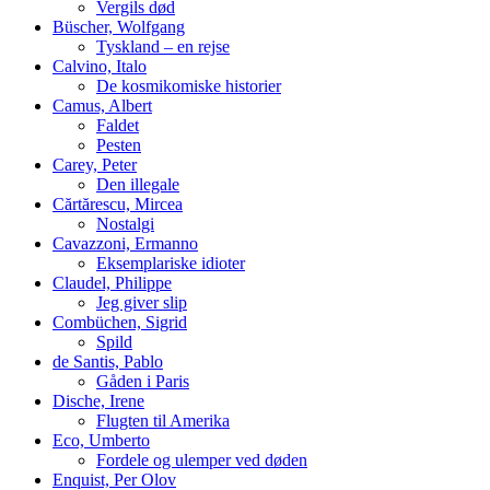
Vergils død
Büscher, Wolfgang
Tyskland – en rejse
Calvino, Italo
De kosmikomiske historier
Camus, Albert
Faldet
Pesten
Carey, Peter
Den illegale
Cărtărescu, Mircea
Nostalgi
Cavazzoni, Ermanno
Eksemplariske idioter
Claudel, Philippe
Jeg giver slip
Combüchen, Sigrid
Spild
de Santis, Pablo
Gåden i Paris
Dische, Irene
Flugten til Amerika
Eco, Umberto
Fordele og ulemper ved døden
Enquist, Per Olov