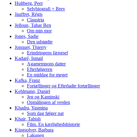
Hultberg, Peer
Selvbiografi + Brev
Jauffret, Régis
Claustria
Jelloun, Tahar Ben
Om min mor
Jones, Sadie
Den udstødte
Jonquet, Thierry
Erindringens fængsel
Kadaré, Ismail
Agamemnons datter
Efterfølgeren
En middag for meget
Kafka, Franz
Fortællinger og Efterladte fortællinger
Kehlmann, Daniel
Jeg og Kaminski
Opmålingen af verden
Khadra, Yasmina
Som dag følger nat
Khair, Tabish
Film. En kærlighedshistorie
Kingsolver, Barbara
Lakunen