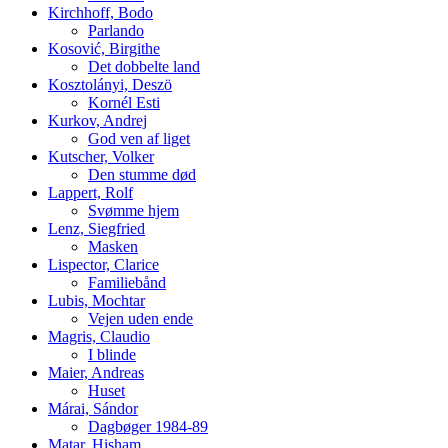
Kirchhoff, Bodo
Parlando
Kosović, Birgithe
Det dobbelte land
Kosztolányi, Deszö
Kornél Esti
Kurkov, Andrej
God ven af liget
Kutscher, Volker
Den stumme død
Lappert, Rolf
Svømme hjem
Lenz, Siegfried
Masken
Lispector, Clarice
Familiebånd
Lubis, Mochtar
Vejen uden ende
Magris, Claudio
I blinde
Maier, Andreas
Huset
Márai, Sándor
Dagbøger 1984-89
Matar, Hisham