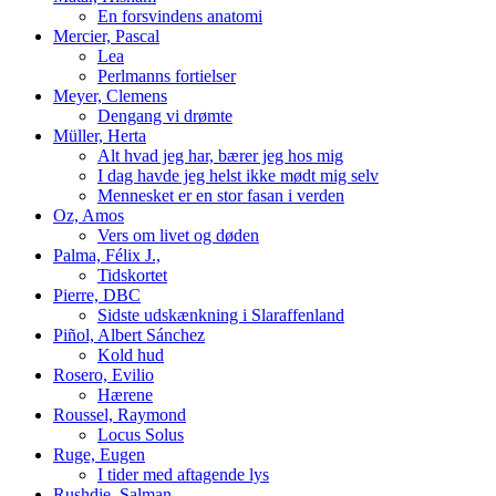
En forsvindens anatomi
Mercier, Pascal
Lea
Perlmanns fortielser
Meyer, Clemens
Dengang vi drømte
Müller, Herta
Alt hvad jeg har, bærer jeg hos mig
I dag havde jeg helst ikke mødt mig selv
Mennesket er en stor fasan i verden
Oz, Amos
Vers om livet og døden
Palma, Félix J.,
Tidskortet
Pierre, DBC
Sidste udskænkning i Slaraffenland
Piñol, Albert Sánchez
Kold hud
Rosero, Evilio
Hærene
Roussel, Raymond
Locus Solus
Ruge, Eugen
I tider med aftagende lys
Rushdie, Salman