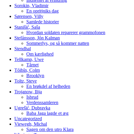
Indhentet af erindring
Sorokin, Vladimir
En opritjniks dag
Sørensen, Villy
Samlede historier
Stanišić, Saša
Hvordan soldaten reparerer grammofonen
Stefánsson, Jón Kalman
Sommerlys, og så kommer natten
Stendhal
Om kærlighed
Tellkamp, Uwe
Tårnet
Tóibín, Colm
Brooklyn
Toltz, Steve
En brøkdel af helheden
Trojanow, Ilija
Isbrud
Verdenssamleren
Ugrešić, Dubravka
Baba Jaga lagde et æg
Uncategorized
Viewegh, Michal
Sagen om den utro Klara