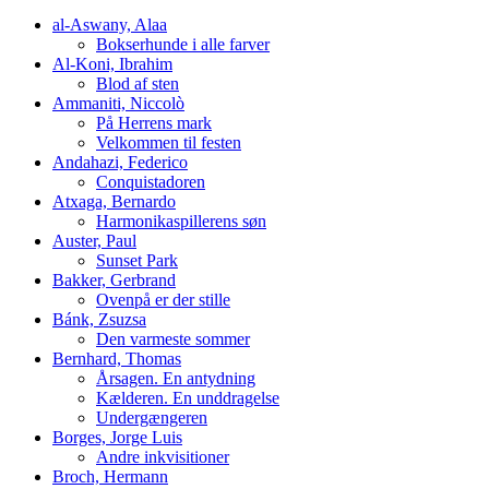
al-Aswany, Alaa
Bokserhunde i alle farver
Al-Koni, Ibrahim
Blod af sten
Ammaniti, Niccolò
På Herrens mark
Velkommen til festen
Andahazi, Federico
Conquistadoren
Atxaga, Bernardo
Harmonikaspillerens søn
Auster, Paul
Sunset Park
Bakker, Gerbrand
Ovenpå er der stille
Bánk, Zsuzsa
Den varmeste sommer
Bernhard, Thomas
Årsagen. En antydning
Kælderen. En unddragelse
Undergængeren
Borges, Jorge Luis
Andre inkvisitioner
Broch, Hermann