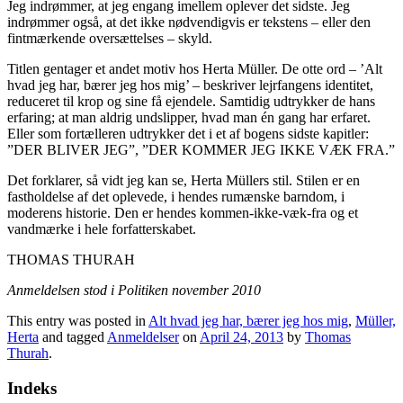
Jeg indrømmer, at jeg engang imellem oplever det sidste. Jeg
indrømmer også, at det ikke nødvendigvis er tekstens – eller den
fintmærkende oversættelses – skyld.
Titlen gentager et andet motiv hos Herta Müller. De otte ord – ’Alt
hvad jeg har, bærer jeg hos mig’ – beskriver lejrfangens identitet,
reduceret til krop og sine få ejendele. Samtidig udtrykker de hans
erfaring; at man aldrig undslipper, hvad man én gang har erfaret.
Eller som fortælleren udtrykker det i et af bogens sidste kapitler:
”DER BLIVER JEG”, ”DER KOMMER JEG IKKE VÆK FRA.”
Det forklarer, så vidt jeg kan se, Herta Müllers stil. Stilen er en
fastholdelse af det oplevede, i hendes rumænske barndom, i
moderens historie. Den er hendes kommen-ikke-væk-fra og et
vandmærke i hele forfatterskabet.
THOMAS THURAH
Anmeldelsen stod i Politiken november 2010
This entry was posted in
Alt hvad jeg har, bærer jeg hos mig
,
Müller,
Herta
and tagged
Anmeldelser
on
April 24, 2013
by
Thomas
Thurah
.
Indeks