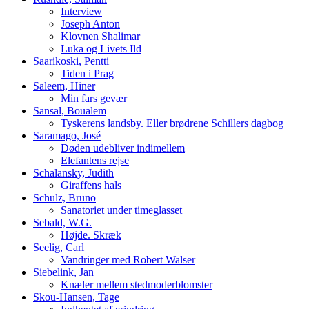
Interview
Joseph Anton
Klovnen Shalimar
Luka og Livets Ild
Saarikoski, Pentti
Tiden i Prag
Saleem, Hiner
Min fars gevær
Sansal, Boualem
Tyskerens landsby. Eller brødrene Schillers dagbog
Saramago, José
Døden udebliver indimellem
Elefantens rejse
Schalansky, Judith
Giraffens hals
Schulz, Bruno
Sanatoriet under timeglasset
Sebald, W.G.
Højde. Skræk
Seelig, Carl
Vandringer med Robert Walser
Siebelink, Jan
Knæler mellem stedmoderblomster
Skou-Hansen, Tage