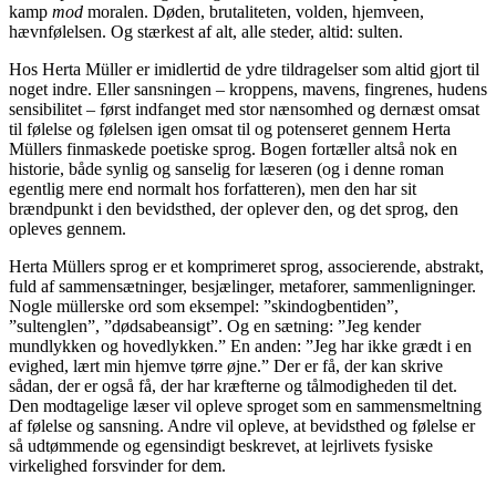
kamp
mod
moralen. Døden, brutaliteten, volden, hjemveen,
hævnfølelsen. Og stærkest af alt, alle steder, altid: sulten.
Hos Herta Müller er imidlertid de ydre tildragelser som altid gjort til
noget indre. Eller sansningen – kroppens, mavens, fingrenes, hudens
sensibilitet – først indfanget med stor nænsomhed og dernæst omsat
til følelse og følelsen igen omsat til og potenseret gennem Herta
Müllers finmaskede poetiske sprog. Bogen fortæller altså nok en
historie, både synlig og sanselig for læseren (og i denne roman
egentlig mere end normalt hos forfatteren), men den har sit
brændpunkt i den bevidsthed, der oplever den, og det sprog, den
opleves gennem.
Herta Müllers sprog er et komprimeret sprog, associerende, abstrakt,
fuld af sammensætninger, besjælinger, metaforer, sammenligninger.
Nogle müllerske ord som eksempel: ”skindogbentiden”,
”sultenglen”, ”dødsabeansigt”. Og en sætning: ”Jeg kender
mundlykken og hovedlykken.” En anden: ”Jeg har ikke grædt i en
evighed, lært min hjemve tørre øjne.” Der er få, der kan skrive
sådan, der er også få, der har kræfterne og tålmodigheden til det.
Den modtagelige læser vil opleve sproget som en sammensmeltning
af følelse og sansning. Andre vil opleve, at bevidsthed og følelse er
så udtømmende og egensindigt beskrevet, at lejrlivets fysiske
virkelighed forsvinder for dem.