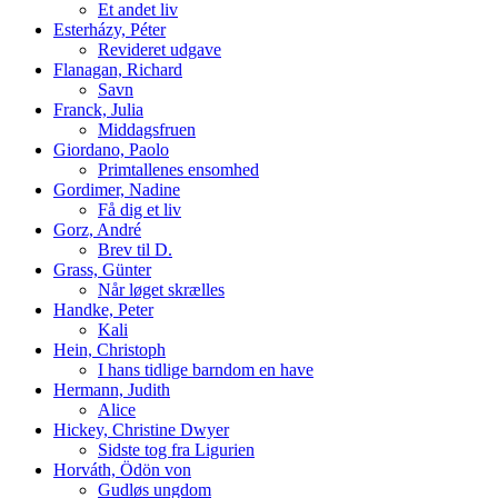
Et andet liv
Esterházy, Péter
Revideret udgave
Flanagan, Richard
Savn
Franck, Julia
Middagsfruen
Giordano, Paolo
Primtallenes ensomhed
Gordimer, Nadine
Få dig et liv
Gorz, André
Brev til D.
Grass, Günter
Når løget skrælles
Handke, Peter
Kali
Hein, Christoph
I hans tidlige barndom en have
Hermann, Judith
Alice
Hickey, Christine Dwyer
Sidste tog fra Ligurien
Horváth, Ödön von
Gudløs ungdom