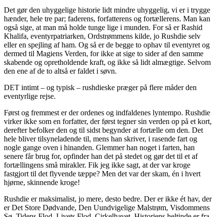
Det gør den uhyggelige historie lidt mindre uhyggelig, vi er i trygge
hænder, hele tre par; faderens, forfatterens og fortællerens. Man kan
også sige, at man må holde tunge lige i munden. For så er Rashid
Khalifa, eventyrpatriarken, Ordstrømmens kilde, jo Rushdie selv
eller en spejling af ham. Og så er de begge to ophav til eventyret og
dermed til Magiens Verden, for ikke at sige to sider af den samme
skabende og opretholdende kraft, og ikke så lidt almægtige. Selvom
den ene af de to altså er faldet i søvn.
DET intimt – og typisk – rushdieske præger på flere måder den
eventyrlige rejse.
Først og fremmest er der ordenes og indfaldenes lyntempo. Rushdie
virker ikke som en forfatter, der først tegner sin verden op på et kort,
derefter befolker den og til sidst begynder at fortælle om den. Det
hele bliver tilsyneladende til, mens han skriver, i rasende fart og
nogle gange oven i hinanden. Glemmer han noget i farten, han
senere får brug for, opfinder han det på stedet og gør det til et af
fortællingens små mirakler. Fik jeg ikke sagt, at der var kroge
fastgjort til det flyvende tæppe? Men det var der skam, én i hvert
hjørne, skinnende kroge!
Rushdie er maksimalist, jo mere, desto bedre. Der er ikke ét hav, der
er Det Store Dødvande, Den Uundvigelige Malstrøm, Visdommens
Sø, Tidens Flod, Livets Flod, Cirkelhavet. Historiens heltinde er fra