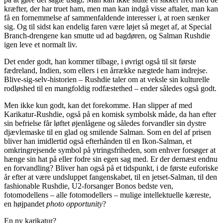
kræfter, der har truet ham, men man kan indgå visse aftaler, man kan
få en fornemmelse af sammenfaldende interesser i, at roen sænker
sig. Og til sidst kan endelig faren være løjet så meget af, at Special
Branch-drengene kan smutte ud ad bagdøren, og Salman Rushdie
igen leve et normalt liv.
Det ender godt, han kommer tilbage, i øvrigt også til sit første
fædreland, Indien, som ellers i en årrække nægtede ham indrejse.
Blive-sig-selv-historien – Rushdie taler om at veksle sin kulturelle
rodløshed til en mangfoldig rodfæstethed – ender således også godt.
Men ikke kun godt, kan det forekomme. Han slipper af med
Karikatur-Rushdie, også på en komisk symbolsk måde, da han efter
sin befrielse får løftet øjenlågene og således forvandler sin dystre
djævlemaske til en glad og smilende Salman. Som en del af prisen
bliver han imidlertid også efterhånden til en Ikon-Salman, et
omkringrejsende symbol på ytringsfriheden, som enhver forsøger at
hænge sin hat på eller fodre sin egen sag med. Er der dernæst endnu
en forvandling? Bliver han også på et tidspunkt, i de første euforiske
år efter at være undsluppet fangenskabet, til en jetset-Salman, til den
fashionable Rushdie, U2-forsanger Bonos bedste ven,
fotomodellens – alle fotomodellers – mulige intellektuelle kæreste,
en højpandet
photo opportunity
?
En ny karikatur?