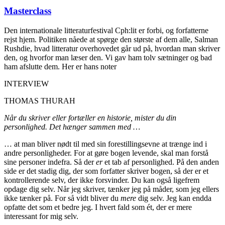
Masterclass
Den internationale litteraturfestival Cph:lit er forbi, og forfatterne
rejst hjem. Politiken nåede at spørge den største af dem alle, Salman
Rushdie, hvad litteratur overhovedet går ud på, hvordan man skriver
den, og hvorfor man læser den. Vi gav ham tolv sætninger og bad
ham afslutte dem. Her er hans noter
INTERVIEW
THOMAS THURAH
Når du skriver eller fortæller en historie, mister du din
personlighed. Det hænger sammen med …
… at man bliver nødt til med sin forestillingsevne at trænge ind i
andre personligheder. For at gøre bogen levende, skal man forstå
sine personer indefra. Så der
er
et tab af personlighed. På den anden
side er det stadig dig, der som forfatter skriver bogen, så der er et
kontrollerende selv, der ikke forsvinder. Du kan også ligefrem
opdage dig selv. Når jeg skriver, tænker jeg på måder, som jeg ellers
ikke tænker på. For så vidt bliver du
mere
dig selv. Jeg kan endda
opfatte det som et bedre jeg. I hvert fald som ét, der er mere
interessant for mig selv.