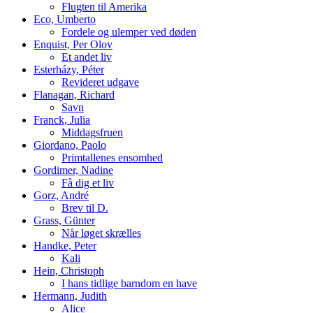
Flugten til Amerika
Eco, Umberto
Fordele og ulemper ved døden
Enquist, Per Olov
Et andet liv
Esterházy, Péter
Revideret udgave
Flanagan, Richard
Savn
Franck, Julia
Middagsfruen
Giordano, Paolo
Primtallenes ensomhed
Gordimer, Nadine
Få dig et liv
Gorz, André
Brev til D.
Grass, Günter
Når løget skrælles
Handke, Peter
Kali
Hein, Christoph
I hans tidlige barndom en have
Hermann, Judith
Alice