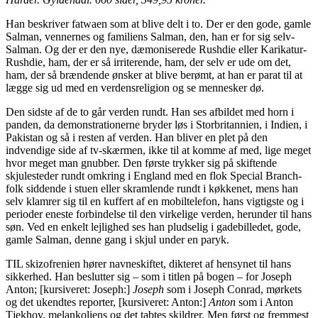
Han beskriver fatwaen som at blive delt i to. Der er den gode, gamle
Salman, vennernes og familiens Salman, den, han er for sig selv-
Salman. Og der er den nye, dæmoniserede Rushdie eller Karikatur-
Rushdie, ham, der er så irriterende, ham, der selv er ude om det,
ham, der så brændende ønsker at blive berømt, at han er parat til at
lægge sig ud med en verdensreligion og se mennesker dø.
Den sidste af de to går verden rundt. Han ses afbildet med horn i
panden, da demonstrationerne bryder løs i Storbritannien, i Indien, i
Pakistan og så i resten af verden. Han bliver en plet på den
indvendige side af tv-skærmen, ikke til at komme af med, lige meget
hvor meget man gnubber. Den første trykker sig på skiftende
skjulesteder rundt omkring i England med en flok Special Branch-
folk siddende i stuen eller skramlende rundt i køkkenet, mens han
selv klamrer sig til en kuffert af en mobiltelefon, hans vigtigste og i
perioder eneste forbindelse til den virkelige verden, herunder til hans
søn. Ved en enkelt lejlighed ses han pludselig i gadebilledet, gode,
gamle Salman, denne gang i skjul under en paryk.
TIL skizofrenien hører navneskiftet, dikteret af hensynet til hans
sikkerhed. Han beslutter sig – som i titlen på bogen – for Joseph
Anton; [kursiveret: Joseph:]
Joseph
som i Joseph Conrad, mørkets
og det ukendtes reporter, [kursiveret: Anton:]
Anton
som i Anton
Tjekhov, melankoliens og det tabtes skildrer. Men først og fremmest