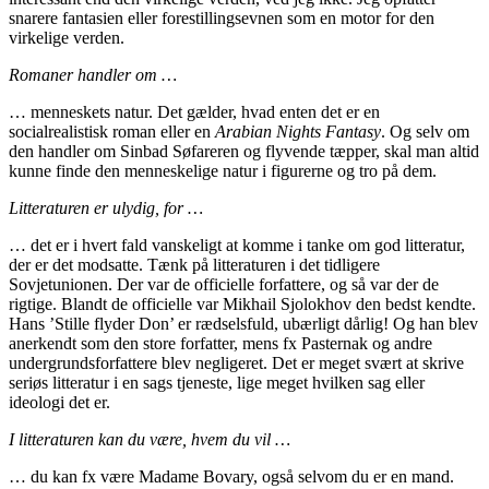
snarere fantasien eller forestillingsevnen som en motor for den
virkelige verden.
Romaner handler om …
… menneskets natur. Det gælder, hvad enten det er en
socialrealistisk roman eller en
Arabian Nights Fantasy
. Og selv om
den handler om Sinbad Søfareren og flyvende tæpper, skal man altid
kunne finde den menneskelige natur i figurerne og tro på dem.
Litteraturen er ulydig, for …
… det er i hvert fald vanskeligt at komme i tanke om god litteratur,
der er det modsatte. Tænk på litteraturen i det tidligere
Sovjetunionen. Der var de officielle forfattere, og så var der de
rigtige. Blandt de officielle var Mikhail Sjolokhov den bedst kendte.
Hans ’Stille flyder Don’ er rædselsfuld, ubærligt dårlig! Og han blev
anerkendt som den store forfatter, mens fx Pasternak og andre
undergrundsforfattere blev negligeret. Det er meget svært at skrive
seriøs litteratur i en sags tjeneste, lige meget hvilken sag eller
ideologi det er.
I litteraturen kan du være, hvem du vil …
… du kan fx være Madame Bovary, også selvom du er en mand.