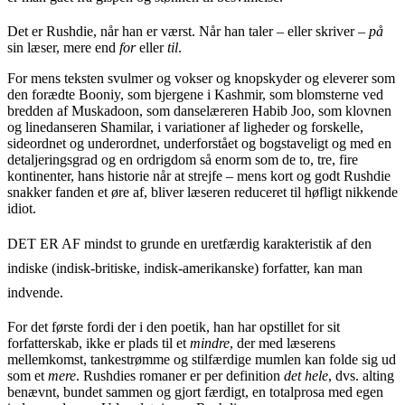
Det er Rushdie, når han er værst. Når han taler – eller skriver –
på
sin læser, mere end
for
eller
til
.
For mens teksten svulmer og vokser og knopskyder og eleverer som
den forædte Booniy, som bjergene i Kashmir, som blomsterne ved
bredden af Muskadoon, som danselæreren Habib Joo, som klovnen
og linedanseren Shamilar, i variationer af ligheder og forskelle,
sideordnet og underordnet, underforstået og bogstaveligt og med en
detaljeringsgrad og en ordrigdom så enorm som de to, tre, fire
kontinenter, hans historie når at strejfe – mens kort og godt Rushdie
snakker fanden et øre af, bliver læseren reduceret til høfligt nikkende
idiot.
DET ER AF mindst to grunde en uretfærdig karakteristik af den
indiske (indisk-britiske, indisk-amerikanske) forfatter, kan man
indvende.
For det første fordi der i den poetik, han har opstillet for sit
forfatterskab, ikke er plads til et
mindre
, der med læserens
mellemkomst, tankestrømme og stilfærdige mumlen kan folde sig ud
som et
mere
. Rushdies romaner er per definition
det hele
, dvs. alting
benævnt, bundet sammen og gjort færdigt, en totalprosa med egen