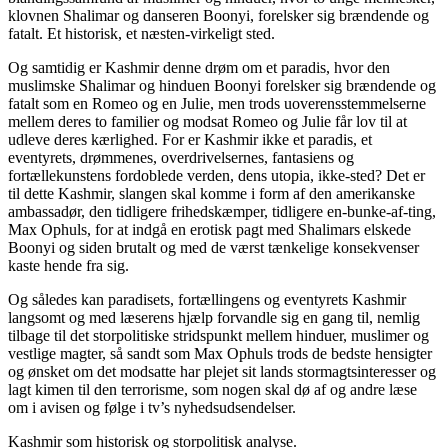
klovnen Shalimar og danseren Boonyi, forelsker sig brændende og
fatalt. Et historisk, et næsten-virkeligt sted.
Og samtidig er Kashmir denne drøm om et paradis, hvor den
muslimske Shalimar og hinduen Boonyi forelsker sig brændende og
fatalt som en Romeo og en Julie, men trods uoverensstemmelserne
mellem deres to familier og modsat Romeo og Julie får lov til at
udleve deres kærlighed. For er Kashmir ikke et paradis, et
eventyrets, drømmenes, overdrivelsernes, fantasiens og
fortællekunstens fordoblede verden, dens utopia, ikke-sted? Det er
til dette Kashmir, slangen skal komme i form af den amerikanske
ambassadør, den tidligere frihedskæmper, tidligere en-bunke-af-ting,
Max Ophuls, for at indgå en erotisk pagt med Shalimars elskede
Boonyi og siden brutalt og med de værst tænkelige konsekvenser
kaste hende fra sig.
Og således kan paradisets, fortællingens og eventyrets Kashmir
langsomt og med læserens hjælp forvandle sig en gang til, nemlig
tilbage til det storpolitiske stridspunkt mellem hinduer, muslimer og
vestlige magter, så sandt som Max Ophuls trods de bedste hensigter
og ønsket om det modsatte har plejet sit lands stormagtsinteresser og
lagt kimen til den terrorisme, som nogen skal dø af og andre læse
om i avisen og følge i tv’s nyhedsudsendelser.
Kashmir som historisk og storpolitisk analyse.