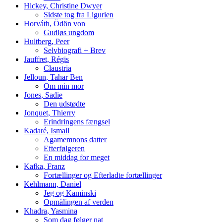
Hickey, Christine Dwyer
Sidste tog fra Ligurien
Horváth, Ödön von
Gudløs ungdom
Hultberg, Peer
Selvbiografi + Brev
Jauffret, Régis
Claustria
Jelloun, Tahar Ben
Om min mor
Jones, Sadie
Den udstødte
Jonquet, Thierry
Erindringens fængsel
Kadaré, Ismail
Agamemnons datter
Efterfølgeren
En middag for meget
Kafka, Franz
Fortællinger og Efterladte fortællinger
Kehlmann, Daniel
Jeg og Kaminski
Opmålingen af verden
Khadra, Yasmina
Som dag følger nat