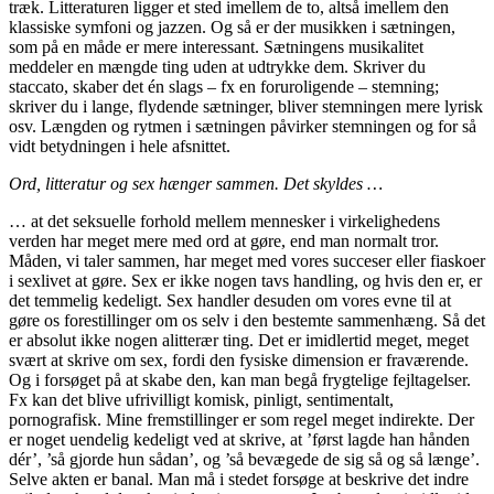
træk. Litteraturen ligger et sted imellem de to, altså imellem den
klassiske symfoni og jazzen. Og så er der musikken i sætningen,
som på en måde er mere interessant. Sætningens musikalitet
meddeler en mængde ting uden at udtrykke dem. Skriver du
staccato, skaber det én slags – fx en foruroligende – stemning;
skriver du i lange, flydende sætninger, bliver stemningen mere lyrisk
osv. Længden og rytmen i sætningen påvirker stemningen og for så
vidt betydningen i hele afsnittet.
Ord, litteratur og sex hænger sammen. Det skyldes …
… at det seksuelle forhold mellem mennesker i virkelighedens
verden har meget mere med ord at gøre, end man normalt tror.
Måden, vi taler sammen, har meget med vores succeser eller fiaskoer
i sexlivet at gøre. Sex er ikke nogen tavs handling, og hvis den er, er
det temmelig kedeligt. Sex handler desuden om vores evne til at
gøre os forestillinger om os selv i den bestemte sammenhæng. Så det
er absolut ikke nogen alitterær ting. Det er imidlertid meget, meget
svært at skrive om sex, fordi den fysiske dimension er fraværende.
Og i forsøget på at skabe den, kan man begå frygtelige fejltagelser.
Fx kan det blive ufrivilligt komisk, pinligt, sentimentalt,
pornografisk. Mine fremstillinger er som regel meget indirekte. Der
er noget uendelig kedeligt ved at skrive, at ’først lagde han hånden
dér’, ’så gjorde hun sådan’, og ’så bevægede de sig så og så længe’.
Selve akten er banal. Man må i stedet forsøge at beskrive det indre