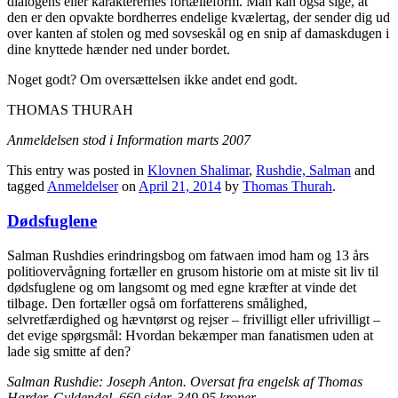
dialogens eller karakterernes fortælleform. Man kan også sige, at
den er den opvakte bordherres endelige kvælertag, der sender dig ud
over kanten af stolen og med sovseskål og en snip af damaskdugen i
dine knyttede hænder ned under bordet.
Noget godt? Om oversættelsen ikke andet end godt.
THOMAS THURAH
Anmeldelsen stod i Information marts 2007
This entry was posted in
Klovnen Shalimar
,
Rushdie, Salman
and
tagged
Anmeldelser
on
April 21, 2014
by
Thomas Thurah
.
Dødsfuglene
Salman Rushdies erindringsbog om fatwaen imod ham og 13 års
politiovervågning fortæller en grusom historie om at miste sit liv til
dødsfuglene og om langsomt og med egne kræfter at vinde det
tilbage. Den fortæller også om forfatterens smålighed,
selvretfærdighed og hævntørst og rejser – frivilligt eller ufrivilligt –
det evige spørgsmål: Hvordan bekæmper man fanatismen uden at
lade sig smitte af den?
Salman Rushdie: Joseph Anton. Oversat fra engelsk af Thomas
Harder. Gyldendal. 660 sider, 349,95 kroner.