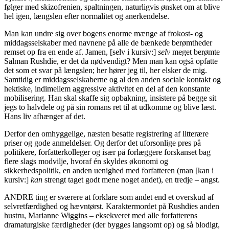
følger med skizofrenien, spaltningen, naturligvis ønsket om at blive
hel igen, længslen efter normalitet og anerkendelse.
Man kan undre sig over bogens enorme mænge af frokost- og
middagsselskaber med navnene på alle de bænkede berømtheder
remset op fra en ende af. Jamen, [selv i kursiv:]
selv
meget berømte
Salman Rushdie, er det da nødvendigt? Men man kan også opfatte
det som et svar på længslen; her hører jeg til, her elsker de mig.
Samtidig er middagsselskaberne og al den anden sociale kontakt og
hektiske, indimellem aggressive aktivitet en del af den konstante
mobilisering. Han skal skaffe sig opbakning, insistere på begge sit
jegs to halvdele og på sin romans ret til at udkomme og blive læst.
Hans liv afhænger af det.
Derfor den omhyggelige, næsten besatte registrering af litterære
priser og gode anmeldelser. Og derfor det uforsonlige pres på
politikere, forfatterkolleger og især på forlæggere forskanset bag
flere slags modvilje, hvoraf én skyldes økonomi og
sikkerhedspolitik, en anden uenighed med forfatteren (man [kan i
kursiv:]
kan
strengt taget godt mene noget andet), en tredje – angst.
ANDRE ting er sværere at forklare som andet end et overskud af
selvretfærdighed og hævntørst. Karaktermordet på Rushdies anden
hustru, Marianne Wiggins – eksekveret med alle forfatterens
dramaturgiske færdigheder (der bygges langsomt op) og så blodigt,