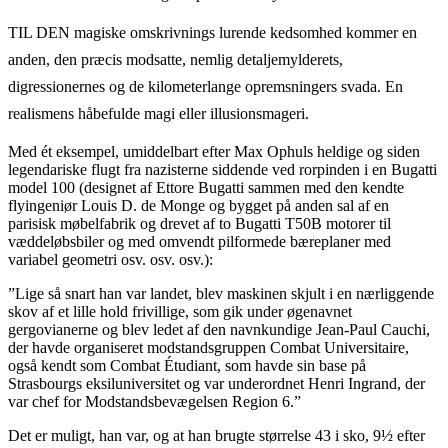
TIL DEN magiske omskrivnings lurende kedsomhed kommer en
anden, den præcis modsatte, nemlig detaljemylderets,
digressionernes og de kilometerlange opremsningers svada. En
realismens håbefulde magi eller illusionsmageri.
Med ét eksempel, umiddelbart efter Max Ophuls heldige og siden
legendariske flugt fra nazisterne siddende ved rorpinden i en Bugatti
model 100 (designet af Ettore Bugatti sammen med den kendte
flyingeniør Louis D. de Monge og bygget på anden sal af en
parisisk møbelfabrik og drevet af to Bugatti T50B motorer til
væddeløbsbiler og med omvendt pilformede bæreplaner med
variabel geometri osv. osv. osv.):
”Lige så snart han var landet, blev maskinen skjult i en nærliggende
skov af et lille hold frivillige, som gik under øgenavnet
gergovianerne og blev ledet af den navnkundige Jean-Paul Cauchi,
der havde organiseret modstandsgruppen Combat Universitaire,
også kendt som Combat Étudiant, som havde sin base på
Strasbourgs eksiluniversitet og var underordnet Henri Ingrand, der
var chef for Modstandsbevægelsen Region 6.”
Det er muligt, han var, og at han brugte størrelse 43 i sko, 9½ efter