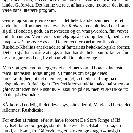
landet Gåforvidt. Det kunne være et af hans egne mottoer, det kunne
være hans litterære program.
Genre- og kulturrøremaskinen – det-hele-blandet-sammen – er et
andet træk. Romanen er et eventyr,
fantasy
, med alt, hvad der hører
sig til af ondt og godt, en ret-verden og en vrang-verden, fint vævet
ind i hinanden. Men den er sandelig også et computerspil, med
save
-
knap,
levels
og
game rules
. Det er eventyrpatriarken Rashid-
Rushdie-Khalifas anerkendelse af fantasiens højteknologiske former.
Det er også hans måde at sige, at han har det hele i sin fortællerhånd
og kan gøre med det, hvad han vil. Den almægtige.
Men vigtigere endnu lægger det en dimension til bogens inderste
tema: fantasien, fortællingen. Vi mindes om begge deles
kunstfærdighed, at det er en leg, noget, vi træder ind i og på et
tidspunkt må forlade igen. Det forklarer samtidig maksimalismen og
gåforvidtheden hos Rushdie. Vi skal tro på det, men vi skal ikke tro
på det på
den
måde.
SÅ kom vi endelig til det, level syv, otte eller ni, Magiens Hjerte, det
Allermest Rushdieske:
For enden af rejsen, efter at have forceret De Store Ringe af Ild,
krydset floder og bjerge, står det lille eventyrselskab – Luka, en
hund, en bjørn, fru Gåforvidt og et par venlige drager – ansigt til