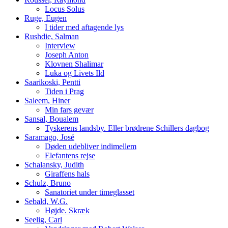
Locus Solus
Ruge, Eugen
I tider med aftagende lys
Rushdie, Salman
Interview
Joseph Anton
Klovnen Shalimar
Luka og Livets Ild
Saarikoski, Pentti
Tiden i Prag
Saleem, Hiner
Min fars gevær
Sansal, Boualem
Tyskerens landsby. Eller brødrene Schillers dagbog
Saramago, José
Døden udebliver indimellem
Elefantens rejse
Schalansky, Judith
Giraffens hals
Schulz, Bruno
Sanatoriet under timeglasset
Sebald, W.G.
Højde. Skræk
Seelig, Carl