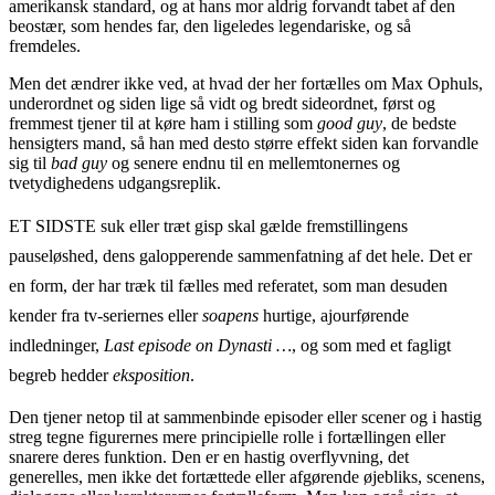
amerikansk standard, og at hans mor aldrig forvandt tabet af den
beostær, som hendes far, den ligeledes legendariske, og så
fremdeles.
Men det ændrer ikke ved, at hvad der her fortælles om Max Ophuls,
underordnet og siden lige så vidt og bredt sideordnet, først og
fremmest tjener til at køre ham i stilling som
good guy
, de bedste
hensigters mand, så han med desto større effekt siden kan forvandle
sig til
bad guy
og senere endnu til en mellemtonernes og
tvetydighedens udgangsreplik.
ET SIDSTE suk eller træt gisp skal gælde fremstillingens
pauseløshed, dens galopperende sammenfatning af det hele. Det er
en form, der har træk til fælles med referatet, som man desuden
kender fra tv-seriernes eller
soapens
hurtige, ajourførende
indledninger,
Last episode on Dynasti …
, og som med et fagligt
begreb hedder
eksposition
.
Den tjener netop til at sammenbinde episoder eller scener og i hastig
streg tegne figurernes mere principielle rolle i fortællingen eller
snarere deres funktion. Den er en hastig overflyvning, det
generelles, men ikke det fortættede eller afgørende øjebliks, scenens,