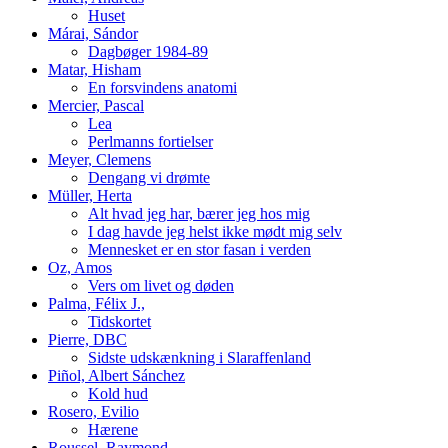
Huset
Márai, Sándor
Dagbøger 1984-89
Matar, Hisham
En forsvindens anatomi
Mercier, Pascal
Lea
Perlmanns fortielser
Meyer, Clemens
Dengang vi drømte
Müller, Herta
Alt hvad jeg har, bærer jeg hos mig
I dag havde jeg helst ikke mødt mig selv
Mennesket er en stor fasan i verden
Oz, Amos
Vers om livet og døden
Palma, Félix J.,
Tidskortet
Pierre, DBC
Sidste udskænkning i Slaraffenland
Piñol, Albert Sánchez
Kold hud
Rosero, Evilio
Hærene
Roussel, Raymond