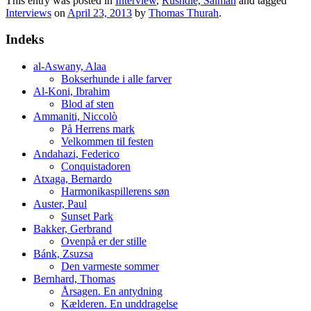
This entry was posted in
Interview
,
Rushdie, Salman
and tagged
Interviews
on
April 23, 2013
by
Thomas Thurah
.
Indeks
al-Aswany, Alaa
Bokserhunde i alle farver
Al-Koni, Ibrahim
Blod af sten
Ammaniti, Niccolò
På Herrens mark
Velkommen til festen
Andahazi, Federico
Conquistadoren
Atxaga, Bernardo
Harmonikaspillerens søn
Auster, Paul
Sunset Park
Bakker, Gerbrand
Ovenpå er der stille
Bánk, Zsuzsa
Den varmeste sommer
Bernhard, Thomas
Årsagen. En antydning
Kælderen. En unddragelse