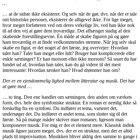
…
… at de sidste ikke eksisterer. Og selv når de gør, dvs. når der er tale
om historiske personer, eksisterer de alligevel ikke. For lige meget,
hvor meget forfatteren ved om deres virkelige liv, ved han ikke nok
til ad den vej at gøre dem troværdige. Det afhænger stadig af den
skabende forestillingsevne. Én måde at skabe figuren på og gøre
ham troværdig er at finde vedkommendes stemme. Når jeg selv skal
skabe en figur, er det noget af det første, jeg overvejer: Hvordan
taler han? Taler han meget eller lidt? Bruger han komplicerede eller
enkle sætninger? Er han morsom eller ikke morsom? Så snart du har
fundet ud af, hvordan han taler, kan du gå videre til det mest
interessante: Hvordan tænker han? Hvad drømmer han om?
Der er en ejendommelig lighed mellem litteratur og musik. Det har
at gøre med …
… to ting. Den ene handler om sætningen, den anden om værkets
form, dvs. hele den symfoniske struktur. En roman er nemlig ikke så
forskellig fra en symfoni. Du indfører et tema, varierer det,
undersøger det. Du indfører et andet tema, som slutter sig til det
første. Så på mange måder skriver man romaner, ligesom man
komponerer musik. For mig er der et element mere. Klassisk indisk
musik ligner jazzen meget, dvs. der er en struktur, men der er altid
plads til improvisation. Musikken bliver aldrig den samme to gange i