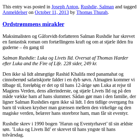
This entry was posted in
Joseph Anton
,
Rushdie, Salman
and tagged
Anmeldelser
on
October 11, 2013
by
Thomas Thurah
.
Ordstrømmens mirakler
Maksimalisten og Gåforvidt-forfatteren Salman Rushdie har skrevet
en fantastisk roman om fortællingens kraft og om at stjæle ilden fra
guderne – én gang til
Salman Rushdie: Luka og Livets Ild. Oversat af Thomas Harder
efter Luka and the Fire of Life. 228 sider, 249 kr.
Den ikke så lidt almægtige Rashid Khalifa med panamahat og
cinnoberrød safariskjorte falder i en dyb søvn. Almagten kommer vi
tilbage til, foreløbig er det op til hans 12-årige søn Luka at rejse til
Magiens Verden, dens allerinderste, og stjæle Livets Ild og på den
måde vække ham af hans slummer. Sådan gør man i den familie, der
ligner Salman Rushdies egen ikke så lidt. I den tidlige overgang fra
barn til voksen krydser man grænsen mellem den virkelige og den
magiske verden, belærer hans storebror ham, man får sit eventyr.
Rushdie skrev i 1990 bogen ’Harun og Eventyrhavet’ til sin ældste
søn. ’Luka og Livets Ild’ er skrevet til hans yngste til hans
tolvårsdag.