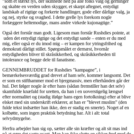
”som et stærkt lys, der skinnede ned på alle folks valg og gerninger
og skabte en verden uden skygger, et skarpt aftegnet, entydigt
landskab af rigtige og forkerte handlinger, gode eller dårlige valg, ja
og nej, styrke og svaghed. I dette grelle lys forekom nogle
forlæggere heltemodige, mans andre virkede kujonagtige.”
Også det forstår man godt. Ligesom man forstår Rushdies pointe, at
uden det entydigt rigtige og det entydigt sande – enten er du med
mig, eller også er du imod mig – er kampen for ytringsfrihed og
demokrati dårligt stillet. Spørgsmålet er dernæst, hvornår
entydigheden bliver til skråsikkerhed, og skråsikkerheden til
intolerance og begge dele til fanatisme.
GENNEMBRUDDET for Rushdies ”kampagne”, i
bemærkelsesværdig grad drevet af ham selv, kommer langsomt. Det
er som en stifthammer mod et bjergmassiv, men efterhånden går der
hul. Det følger nogle år efter hans (sådan fremstiller han det selv)
skamfulde knæfald for uretten, da han i en uoverstigelig længsel
efter normalitet og (stadig ifølge hans egen fortolkning) efter at blive
elsket med sin underskrift erklærer, at han er ”blevet muslim” (den
fulde tekst indsætter han ikke, den er stadig en smerte). Noget af en
kolbøtte, som ingen praktisk betydning har. Alt i alt: total
selvydmygelse.
Herfra arbejder han sig op, sætter alle sin kræfter og alt sit mas ind
på at gøre det sagte usagt. Man kan ikke slutte en sikker fred med de