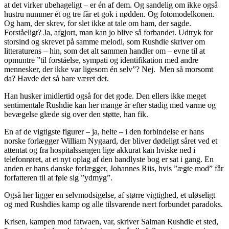
at det virker ubehageligt – er én af dem. Og sandelig om ikke også
hustru nummer ét og tre får et gok i nødden. Og fotomodelkonen.
Og ham, der skrev, for slet ikke at tale om ham, der sagde.
Forståeligt? Ja, afgjort, man kan jo blive så forbandet. Udtryk for
storsind og skrevet på samme melodi, som Rushdie skriver om
litteraturens – hin, som det alt sammen handler om – evne til at
opmuntre ”til forståelse, sympati og identifikation med andre
mennesker, der ikke var ligesom én selv”? Nej. Men så morsomt
da? Havde det så bare været det.
Han husker imidlertid også for det gode. Den ellers ikke meget
sentimentale Rushdie kan her mange år efter stadig med varme og
bevægelse glæde sig over den støtte, han fik.
En af de vigtigste figurer – ja, helte – i den forbindelse er hans
norske forlægger William Nygaard, der bliver dødeligt såret ved et
attentat og fra hospitalssengen lige akkurat kan hviske ned i
telefonrøret, at et nyt oplag af den bandlyste bog er sat i gang. En
anden er hans danske forlægger, Johannes Riis, hvis ”ægte mod” får
forfatteren til at føle sig ”ydmyg”.
Også her ligger en selvmodsigelse, af større vigtighed, et uløseligt
og med Rushdies kamp og alle tilsvarende nært forbundet paradoks.
Krisen, kampen mod fatwaen, var, skriver Salman Rushdie et sted,