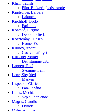
Khair, Tabish
Film. En kærlighedshistorie
Kingsolver, Barbara
Lakunen
Kirchhoff, Bodo
Parlando
Kosović, Birgithe
Det dobbelte land
Kosztolányi, Deszö
Kornél Esti
Kurkov, Andrej
God ven af liget
Kutscher, Volker
Den stumme død
Lappert, Rolf
Svømme hjem
Lenz, Siegfried
Masken
Lispector, Clarice
Familiebånd
Lubis, Mochtar
Vejen uden ende
Magris, Claudio
I blinde
Maier, Andreas