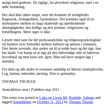
ansigt med guderne. De rigtige, fra alverdens religioner, men i en
sølle forfatning.
Her skal ikke røbes noget, men det kommer til uroligheder.
Ragnarok, Armageddon, Apokalypse. Det kommer også til en
styrkeprøve mellem to slags skabende og opretholdende
almægtigheder, den hellige og den profane, religionens og
fortællingens. Mere siger vi ikke.
Læsere med sans for det psykoanalytiske og religionspsykologiske
vil fundere over forholdet mellem faderen og sønnen i romanen.
Den første sovende, den anden sat til at redde ham og det rige, han
har skabt. I en kamp så at sige på den indvendige side af faderens
hovedskal og med hans ord. Igen: Man må have tungen lige i
munden.
For dem og alle andre er romanen samtidig en litterær totaloplevelse.
Leg, fantasi, intensitet, mening. Den er
gameplay
.
THOMAS THURAH
Anmeldelsen stod i Politiken maj 2011
This entry was posted in
Luka og Livets Ild
,
Rushdie, Salman
and
tagged
Anmeldelser
on
October 11, 2013
by
Thomas Thurah
.