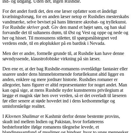
ind- og udgang. Uden det, ingen Rushdie.
For det andet fordi det, den ene læser opfatter som et åndeligt
kvælningsforsøg, for en anden læser netop er Rushdies mesterskabs
vandmærke, selve beviset på hans litterære akrobat- og tryllekunst.
For Rushdie
skriver godt
. Giv den mand et bøjet søm, og han skal
forvandle det til sultanens drøm, til Øst og Vest og oppe og nede og
her og hisset. Til monsunens stiletter, til spørgsmålstegnet ved
verdens ende, til en øloplukker på en bardisk i Nevada.
Men der er andre, formelle grunde til, at Rushdie kan have denne
søvndyssende, klaustrofobiske virkning på sin læser.
Den ene er, at der bag Rushdie-romanens overdådige fantasier eller
snarere under dens himmelstormende fortællekunst altid ligger en
anden, enklere og mere jordnær historie. Rushdies romaner er
allegorier, hans figurer er altid repræsentanter for noget andet. Man
kan også sige, at mens Rushdie nyder kunstnerens privilegium at
lægge et magisk slør hen over verden, så er det overladt til læseren
før eller senere at støde hovedet ind i dens kedsommelige og
umisforståelige realitet.
I
Klovnen Shalimar
er Kashmir derfor denne bestemte provins,
skudt ind mellem Indien og Pakistan, hvor forfatterens
bedsteforældre ifølge romanens tilegnelse levede, et
blandingssamfund af muslimer og hinduer, hvor to unge mennesker,