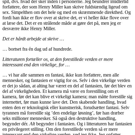
spil, dvs. hvad der sker inden i personerne. Jeg beundrer imidlertid
forfattere, der som Henry Miller kan skrive fuldstændig ligeud om
sex. Simpelthen om det hele og med en skræmmende direkthed. Og
fordi han ikke er flov over at skrive det, er vi heller ikke flove over
at læse det. Det er en strålende måde at gøre det på, men jeg er
desværre ikke Henry Miller.
Det er hårdt arbejde at skrive …
… bortset fra én dag ud af hundrede.
Litteraturen fortæller os, at den forestillede verden er mere
interessant end den virkelige, for …
… vi har alle sammen en fantasi, ikke kun forfattere, men alle
mennesker, og fantasien er vigtig for os. Selv i den virkelige verden
er det jo sådan, at alting har været en del af fantasien, før det blev en
del af virkeligheden. Et kamera må være en forestilling om et
kamera, før det kan blive et virkeligt kamera; man måtte forestille sig
internettet, før man kunne lave det. Den skabende handling, hvad
enten den er teknologisk eller kunstnerisk, forudsætter fantasi. Selv
tyrannen må forestille sig ’den endelige løsning’, før han dræber
seks millioner mennesker. Så også den destruktive handling,
begynder dér.
Alt
begynder i fantasien. Og i litteraturen har fantasien
en privilegeret stilling. Om den forestillede verden så er mere
interessant end den virkelige verden, ved jeg ikke. Jeg opfatter