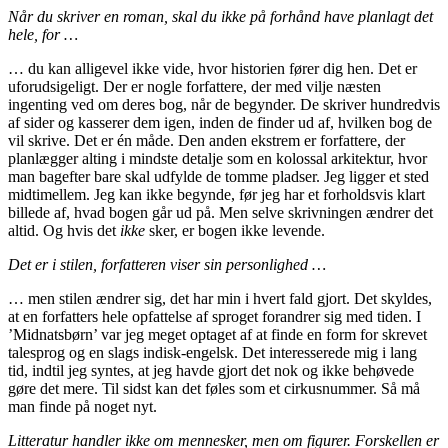
Når du skriver en roman, skal du ikke på forhånd have planlagt det
hele, for …
… du kan alligevel ikke vide, hvor historien fører dig hen. Det er
uforudsigeligt. Der er nogle forfattere, der med vilje næsten
ingenting ved om deres bog, når de begynder. De skriver hundredvis
af sider og kasserer dem igen, inden de finder ud af, hvilken bog de
vil skrive. Det er én måde. Den anden ekstrem er forfattere, der
planlægger alting i mindste detalje som en kolossal arkitektur, hvor
man bagefter bare skal udfylde de tomme pladser. Jeg ligger et sted
midtimellem. Jeg kan ikke begynde, før jeg har et forholdsvis klart
billede af, hvad bogen går ud på. Men selve skrivningen ændrer det
altid. Og hvis det
ikke
sker, er bogen ikke levende.
Det er i stilen, forfatteren viser sin personlighed …
… men stilen ændrer sig, det har min i hvert fald gjort. Det skyldes,
at en forfatters hele opfattelse af sproget forandrer sig med tiden. I
’Midnatsbørn’ var jeg meget optaget af at finde en form for skrevet
talesprog og en slags indisk-engelsk. Det interesserede mig i lang
tid, indtil jeg syntes, at jeg havde gjort det nok og ikke behøvede
gøre det mere. Til sidst kan det føles som et cirkusnummer. Så må
man finde på noget nyt.
Litteratur handler ikke om mennesker, men om figurer. Forskellen er