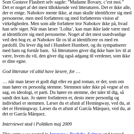
Som Gustave Flaubert selv sagde: ”Madame Bovary, c’est moi.”
Det er noget af det mest tillokkende ved litteraturen. Det er ikke alle,
der er enige. Nabokov mente ikke, at man skulle identificere sig med
personerne, men med forfatteren og med forfatterens vision af
virkeligheden. Men som alle forfattere tror Nabokov ikke på, hvad
han selv siger. Når man læser ’Lolita’, kan man ikke lade være med
at identificere sig med personerne. Noget af det mest usædvanlige
ved den bog er, at Nabokov får os til at identificere os med en
pædofil. Du lever dig ind i Humbert Humbert, og du sympatiserer
med ham og forstår ham. Så litteraturen giver dig ikke bare lov til at
være, hvem du vil, den giver dig også adgang til verdener, som ikke
er dine egne.
God litteratur vil altid have læsere, for …
… når man læser et godt digt eller en god roman, er det, som om
man hører en personlig stemme. Stemmen taler ikke på vegne af en
sag, en ideologi, et parti. Du hører en stemme, der taler til dig, så
sandt den kan. Jo større forfatteren er, desto mere personlig og
individuel er stemmen. Læser du et afsnit af Hemingway, ved du, at
det er Hemingway. Læser du et afsnit af García Márquez, ved du, at
det er García Márquez.
Interviewet stod i Politiken maj 2009