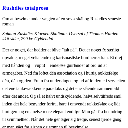
Rushdies totalprosa
Om at besvime under vægten af en sovseskål og Rushdies seneste
roman
Salman Rushdie: Klovnen Shalimar. Oversat af Thomas Harder.
416 sider, 299 kr. Gyldendal.
Der er noget, der hedder at blive ”talt på”. Det er noget fx særligt
opvakte, meget veltalende og karismastiske bordherrer kan. Et drej
med hånden og – vupti! – endeløse guirlander af ord ud af
ærmegabet. Ned fra loftet dén association og i hurtig rækkefølge
dén, dén og dén. Frem fra under dugen og ud af folderne i servietten
det ene tankevækkende paradoks og det ene slående sammenfald
efter det andet. Og så et halvt undskyldende, halvt selvtilfreds smil,
inden det hele begynder forfra, bare i omvendt rækkefølge og lidt
hurtigere og en anelse mere elegant end før. Man går fra beundring
til svimmelhed. Når det hele gentager sig tredje, senest fjerde gang,
er man gået fra gispen og stønnen til besvimelse.