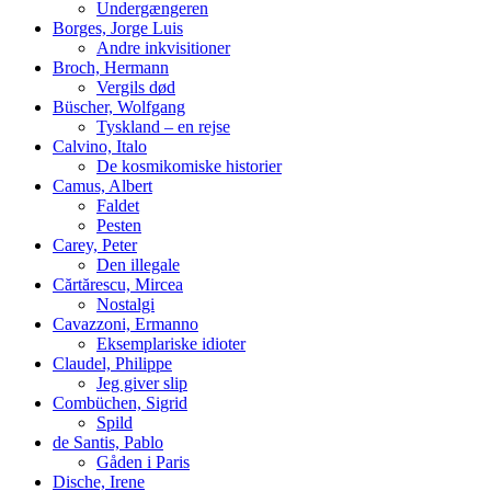
Undergængeren
Borges, Jorge Luis
Andre inkvisitioner
Broch, Hermann
Vergils død
Büscher, Wolfgang
Tyskland – en rejse
Calvino, Italo
De kosmikomiske historier
Camus, Albert
Faldet
Pesten
Carey, Peter
Den illegale
Cărtărescu, Mircea
Nostalgi
Cavazzoni, Ermanno
Eksemplariske idioter
Claudel, Philippe
Jeg giver slip
Combüchen, Sigrid
Spild
de Santis, Pablo
Gåden i Paris
Dische, Irene