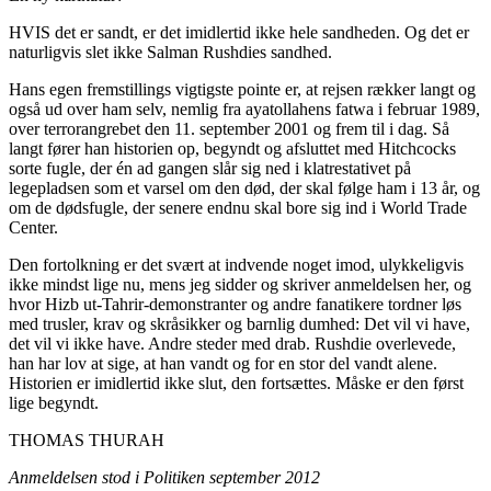
HVIS det er sandt, er det imidlertid ikke hele sandheden. Og det er
naturligvis slet ikke Salman Rushdies sandhed.
Hans egen fremstillings vigtigste pointe er, at rejsen rækker langt og
også ud over ham selv, nemlig fra ayatollahens fatwa i februar 1989,
over terrorangrebet den 11. september 2001 og frem til i dag. Så
langt fører han historien op, begyndt og afsluttet med Hitchcocks
sorte fugle, der én ad gangen slår sig ned i klatrestativet på
legepladsen som et varsel om den død, der skal følge ham i 13 år, og
om de dødsfugle, der senere endnu skal bore sig ind i World Trade
Center.
Den fortolkning er det svært at indvende noget imod, ulykkeligvis
ikke mindst lige nu, mens jeg sidder og skriver anmeldelsen her, og
hvor Hizb ut-Tahrir-demonstranter og andre fanatikere tordner løs
med trusler, krav og skråsikker og barnlig dumhed: Det vil vi have,
det vil vi ikke have. Andre steder med drab. Rushdie overlevede,
han har lov at sige, at han vandt og for en stor del vandt alene.
Historien er imidlertid ikke slut, den fortsættes. Måske er den først
lige begyndt.
THOMAS THURAH
Anmeldelsen stod i Politiken september 2012