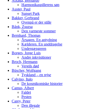
Atxaga, Bernardo
Harmonikaspillerens søn
Auster, Paul
Sunset Park
Bakker, Gerbrand
Ovenpå er der stille
Bánk, Zsuzsa
Den varmeste sommer
Bernhard, Thomas
Årsagen. En antydning
Kælderen. En unddragelse
Undergængeren
Borges, Jorge Luis
Andre inkvisitioner
Broch, Hermann
Vergils død
Büscher, Wolfgang
Tyskland – en rejse
Calvino, Italo
De kosmikomiske historier
Camus, Albert
Faldet
Pesten
Carey, Peter
Den illegale