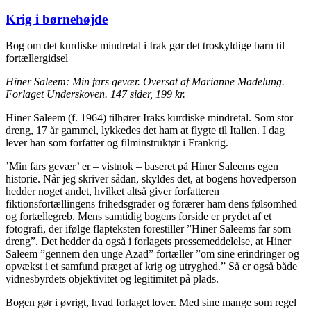
Krig i børnehøjde
Bog om det kurdiske mindretal i Irak gør det troskyldige barn til
fortællergidsel
Hiner Saleem: Min fars gevær. Oversat af Marianne Madelung.
Forlaget Underskoven. 147 sider, 199 kr.
Hiner Saleem (f. 1964) tilhører Iraks kurdiske mindretal. Som stor
dreng, 17 år gammel, lykkedes det ham at flygte til Italien. I dag
lever han som forfatter og filminstruktør i Frankrig.
’Min fars gevær’ er – vistnok – baseret på Hiner Saleems egen
historie. Når jeg skriver sådan, skyldes det, at bogens hovedperson
hedder noget andet, hvilket altså giver forfatteren
fiktionsfortællingens frihedsgrader og forærer ham dens følsomhed
og fortællegreb. Mens samtidig bogens forside er prydet af et
fotografi, der ifølge flapteksten forestiller ”Hiner Saleems far som
dreng”. Det hedder da også i forlagets pressemeddelelse, at Hiner
Saleem ”gennem den unge Azad” fortæller ”om sine erindringer og
opvækst i et samfund præget af krig og utryghed.” Så er også både
vidnesbyrdets objektivitet og legitimitet på plads.
Bogen gør i øvrigt, hvad forlaget lover. Med sine mange som regel