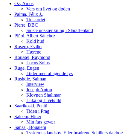
Oz, Amos
Vers om livet og døden
Palma, Félix J.,
Tidskortet
Pierre, DBC
Sidste udskænkning i Slaraffenland
Piñol, Albert Sánchez
Kold hud
Rosero, Evilio
Hærene
Roussel, Raymond
Locus Solus
Ruge, Eugen
I tider med aftagende lys
Rushdie, Salman
Interview
Joseph Anton
Klovnen Shalimar
Luka og Livets Ild
Saarikoski, Pentti
Tiden i Prag
Saleem, Hiner
Min fars gevær
Sansal, Boualem
Tyskerens landsby. Eller brødrene Schillers dagbog