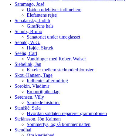
Saramago, José
Døden udebliver indimellem
Elefantens rejse
Schalansky, Judith
Giraffens hals
Schulz, Bruno
Sanatoriet under timeglasset
Sebald, W.G.
Højde. Skræk
Seelig, Carl
Vandringer med Robert Walser
Siebelink, Jan
Knæler mellem stedmoderblomster
Skou-Hansen, Tage
Indhentet af erindring
Sorokin, Vladimir
En opritjniks dag
Sørensen, Villy
Samlede historier
Stanišić, Saša
Hvordan soldaten reparerer grammofonen
Stefánsson, Jón Kalman
Sommerlys, og så kommer natten
Stendhal
Om kærlighed