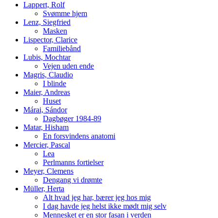
Lappert, Rolf
Svømme hjem
Lenz, Siegfried
Masken
Lispector, Clarice
Familiebånd
Lubis, Mochtar
Vejen uden ende
Magris, Claudio
I blinde
Maier, Andreas
Huset
Márai, Sándor
Dagbøger 1984-89
Matar, Hisham
En forsvindens anatomi
Mercier, Pascal
Lea
Perlmanns fortielser
Meyer, Clemens
Dengang vi drømte
Müller, Herta
Alt hvad jeg har, bærer jeg hos mig
I dag havde jeg helst ikke mødt mig selv
Mennesket er en stor fasan i verden