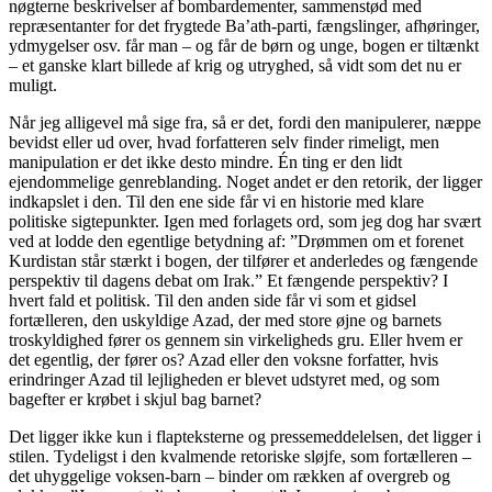
nøgterne beskrivelser af bombardementer, sammenstød med
repræsentanter for det frygtede Ba’ath-parti, fængslinger, afhøringer,
ydmygelser osv. får man – og får de børn og unge, bogen er tiltænkt
– et ganske klart billede af krig og utryghed, så vidt som det nu er
muligt.
Når jeg alligevel må sige fra, så er det, fordi den manipulerer, næppe
bevidst eller ud over, hvad forfatteren selv finder rimeligt, men
manipulation er det ikke desto mindre. Én ting er den lidt
ejendommelige genreblanding. Noget andet er den retorik, der ligger
indkapslet i den. Til den ene side får vi en historie med klare
politiske sigtepunkter. Igen med forlagets ord, som jeg dog har svært
ved at lodde den egentlige betydning af: ”Drømmen om et forenet
Kurdistan står stærkt i bogen, der tilfører et anderledes og fængende
perspektiv til dagens debat om Irak.” Et fængende perspektiv? I
hvert fald et politisk. Til den anden side får vi som et gidsel
fortælleren, den uskyldige Azad, der med store øjne og barnets
troskyldighed fører os gennem sin virkeligheds gru. Eller hvem er
det egentlig, der fører os? Azad eller den voksne forfatter, hvis
erindringer Azad til lejligheden er blevet udstyret med, og som
bagefter er krøbet i skjul bag barnet?
Det ligger ikke kun i flapteksterne og pressemeddelelsen, det ligger i
stilen. Tydeligst i den kvalmende retoriske sløjfe, som fortælleren –
det uhyggelige voksen-barn – binder om rækken af overgreb og