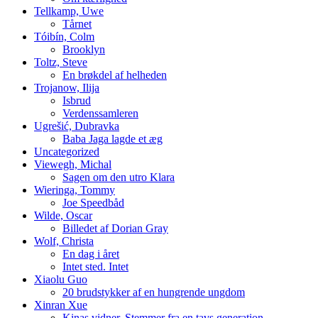
Tellkamp, Uwe
Tårnet
Tóibín, Colm
Brooklyn
Toltz, Steve
En brøkdel af helheden
Trojanow, Ilija
Isbrud
Verdenssamleren
Ugrešić, Dubravka
Baba Jaga lagde et æg
Uncategorized
Viewegh, Michal
Sagen om den utro Klara
Wieringa, Tommy
Joe Speedbåd
Wilde, Oscar
Billedet af Dorian Gray
Wolf, Christa
En dag i året
Intet sted. Intet
Xiaolu Guo
20 brudstykker af en hungrende ungdom
Xinran Xue
Kinas vidner. Stemmer fra en tavs generation