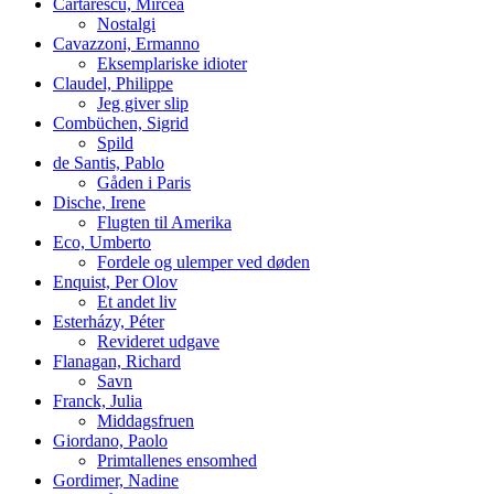
Cărtărescu, Mircea
Nostalgi
Cavazzoni, Ermanno
Eksemplariske idioter
Claudel, Philippe
Jeg giver slip
Combüchen, Sigrid
Spild
de Santis, Pablo
Gåden i Paris
Dische, Irene
Flugten til Amerika
Eco, Umberto
Fordele og ulemper ved døden
Enquist, Per Olov
Et andet liv
Esterházy, Péter
Revideret udgave
Flanagan, Richard
Savn
Franck, Julia
Middagsfruen
Giordano, Paolo
Primtallenes ensomhed
Gordimer, Nadine