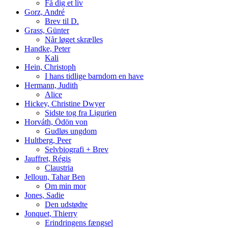
Få dig et liv
Gorz, André
Brev til D.
Grass, Günter
Når løget skrælles
Handke, Peter
Kali
Hein, Christoph
I hans tidlige barndom en have
Hermann, Judith
Alice
Hickey, Christine Dwyer
Sidste tog fra Ligurien
Horváth, Ödön von
Gudløs ungdom
Hultberg, Peer
Selvbiografi + Brev
Jauffret, Régis
Claustria
Jelloun, Tahar Ben
Om min mor
Jones, Sadie
Den udstødte
Jonquet, Thierry
Erindringens fængsel