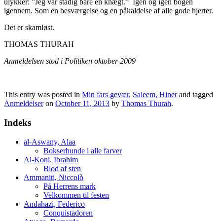
ulykker: ”Jeg var stadig bare en knægt.” Igen og igen bogen
igennem. Som en besværgelse og en påkaldelse af alle gode hjerter.
Det er skamløst.
THOMAS THURAH
Anmeldelsen stod i Politiken oktober 2009
This entry was posted in
Min fars gevær
,
Saleem, Hiner
and tagged
Anmeldelser
on
October 11, 2013
by
Thomas Thurah
.
Indeks
al-Aswany, Alaa
Bokserhunde i alle farver
Al-Koni, Ibrahim
Blod af sten
Ammaniti, Niccolò
På Herrens mark
Velkommen til festen
Andahazi, Federico
Conquistadoren