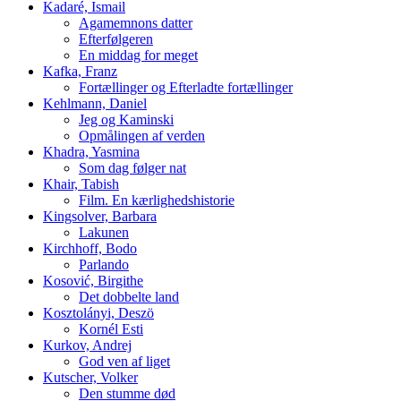
Kadaré, Ismail
Agamemnons datter
Efterfølgeren
En middag for meget
Kafka, Franz
Fortællinger og Efterladte fortællinger
Kehlmann, Daniel
Jeg og Kaminski
Opmålingen af verden
Khadra, Yasmina
Som dag følger nat
Khair, Tabish
Film. En kærlighedshistorie
Kingsolver, Barbara
Lakunen
Kirchhoff, Bodo
Parlando
Kosović, Birgithe
Det dobbelte land
Kosztolányi, Deszö
Kornél Esti
Kurkov, Andrej
God ven af liget
Kutscher, Volker
Den stumme død