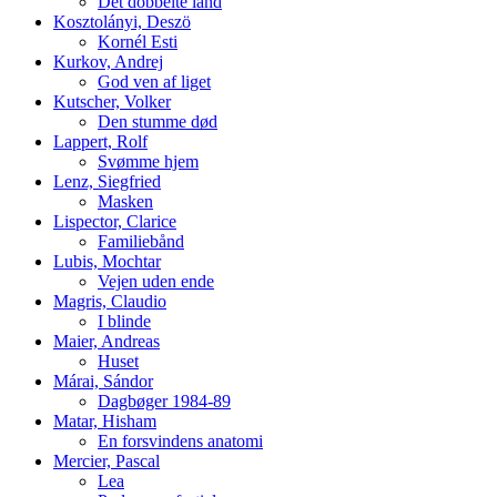
Det dobbelte land
Kosztolányi, Deszö
Kornél Esti
Kurkov, Andrej
God ven af liget
Kutscher, Volker
Den stumme død
Lappert, Rolf
Svømme hjem
Lenz, Siegfried
Masken
Lispector, Clarice
Familiebånd
Lubis, Mochtar
Vejen uden ende
Magris, Claudio
I blinde
Maier, Andreas
Huset
Márai, Sándor
Dagbøger 1984-89
Matar, Hisham
En forsvindens anatomi
Mercier, Pascal
Lea