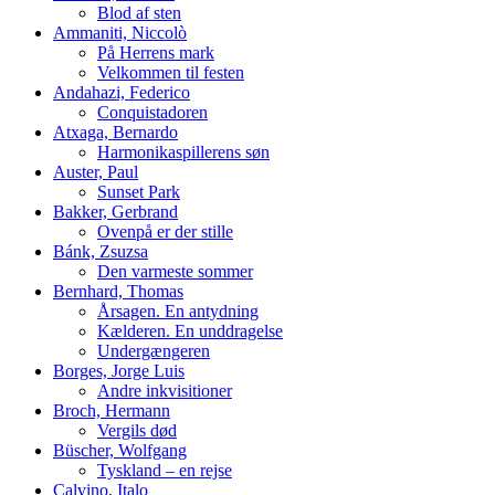
Blod af sten
Ammaniti, Niccolò
På Herrens mark
Velkommen til festen
Andahazi, Federico
Conquistadoren
Atxaga, Bernardo
Harmonikaspillerens søn
Auster, Paul
Sunset Park
Bakker, Gerbrand
Ovenpå er der stille
Bánk, Zsuzsa
Den varmeste sommer
Bernhard, Thomas
Årsagen. En antydning
Kælderen. En unddragelse
Undergængeren
Borges, Jorge Luis
Andre inkvisitioner
Broch, Hermann
Vergils død
Büscher, Wolfgang
Tyskland – en rejse
Calvino, Italo