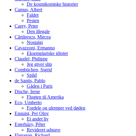
De kosmikomiske historier
Camus, Albert
Faldet
Pesten
Carey, Peter
Den illegale
Cărtărescu, Mircea
Nostalgi
Cavazzoni, Ermanno
Eksemplariske idioter
Claudel, Philippe
Jeg giver slip
Combüchen, Sigrid
Spild
de Santis, Pablo
Gåden i Paris
Dische, Irene
Flugten til Amerika
Eco, Umberto
Fordele og ulemper ved døden
Enquist, Per Olov
Et andet liv
Esterházy, Péter
Revideret udgave
Flanagan, Richard