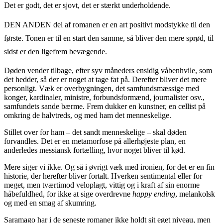
Det er godt, det er sjovt, det er stærkt underholdende.
DEN ANDEN del af romanen er en art positivt modstykke til den
første. Tonen er til en start den samme, så bliver den mere sprød, til
sidst er den ligefrem bevægende.
Døden vender tilbage, efter syv måneders ensidig våbenhvile, som
det hedder, så der er noget at tage fat på. Derefter bliver det mere
personligt. Væk er overbygningen, det samfundsmæssige med
konger, kardinaler, ministre, forbundsformænd, journalister osv.,
samfundets sande bærme. Frem dukker en kunstner, en cellist på
omkring de halvtreds, og med ham det menneskelige.
Stillet over for ham – det sandt menneskelige – skal døden
forvandles. Det er en metamorfose på allerhøjeste plan, en
anderledes messiansk fortælling, hvor noget bliver til kød.
Mere siger vi ikke. Og så i øvrigt væk med ironien, for det er en fin
historie, der herefter bliver fortalt. Hverken sentimental eller for
meget, men tværtimod veloplagt, vittig og i kraft af sin enorme
håbefuldhed, for ikke at sige overdrevne
happy ending
, melankolsk
og med en smag af skumring.
Saramago har i de seneste romaner ikke holdt sit eget niveau, men