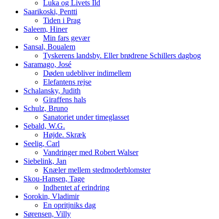
Luka og Livets Ild
Saarikoski, Pentti
Tiden i Prag
Saleem, Hiner
Min fars gevær
Sansal, Boualem
Tyskerens landsby. Eller brødrene Schillers dagbog
Saramago, José
Døden udebliver indimellem
Elefantens rejse
Schalansky, Judith
Giraffens hals
Schulz, Bruno
Sanatoriet under timeglasset
Sebald, W.G.
Højde. Skræk
Seelig, Carl
Vandringer med Robert Walser
Siebelink, Jan
Knæler mellem stedmoderblomster
Skou-Hansen, Tage
Indhentet af erindring
Sorokin, Vladimir
En opritjniks dag
Sørensen, Villy