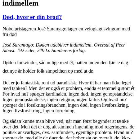
indimellem
Død, hvor er din brod?
Nobelpristageren José Saramago tager en veloplagt svingom med
fru død
José Saramago: Døden udebliver indimellem. Oversat af Peer
Sibast. 192 sider, 249 kr. Samlerens forlag.
Døden forsvinder, sådan lige med ét, natten inden den første dag i
det nye år holder folk simpelthen op med at dø.
Det er jo fantastisk, rent ud paradisisk. Hvor tit har man ikke leget
med tanken? Men det er også et problem, endda et temmelig stort ét.
For hvad nu? spørger kardinalen, ingen død, ingen genopstandelse.
Ingen genopstandelse, ingen religion, ingen kirke. Og hvad nu?
spørger de i forsikringsbranchen, ingen død, ingen livsforsikring.
Ingen livsforsikring, ingen forretning.
Og sådan kunne man blive ved, når man først begynder at tænke
over det. Men det er dog alt sammen ingenting mod regeringens, de
politisk ansvarliges, dvs. samfundets, egentlige problem. Hvad nu?
spørger de, med alle de døende, der hober sig op overalt, de ikke-