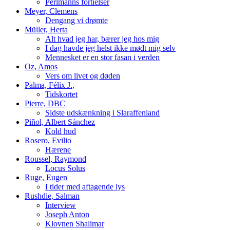
Perlmanns fortielser
Meyer, Clemens
Dengang vi drømte
Müller, Herta
Alt hvad jeg har, bærer jeg hos mig
I dag havde jeg helst ikke mødt mig selv
Mennesket er en stor fasan i verden
Oz, Amos
Vers om livet og døden
Palma, Félix J.,
Tidskortet
Pierre, DBC
Sidste udskænkning i Slaraffenland
Piñol, Albert Sánchez
Kold hud
Rosero, Evilio
Hærene
Roussel, Raymond
Locus Solus
Ruge, Eugen
I tider med aftagende lys
Rushdie, Salman
Interview
Joseph Anton
Klovnen Shalimar