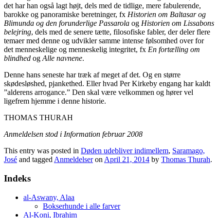
det har han også lagt højt, dels med de tidlige, mere fabulerende,
barokke og panoramiske beretninger, fx
Historien om Baltasar og
Blimunda og den forunderlige Passarola
og
Historien om Lissabons
belejring
, dels med de senere tætte, filosofiske fabler, der deler flere
temaer med denne og udvikler samme intense følsomhed over for
det menneskelige og menneskelig integritet, fx
En fortælling om
blindhed
og
Alle navnene
.
Denne hans seneste har træk af meget af det. Og en større
skødesløshed, pjankethed. Eller hvad Per Kirkeby engang har kaldt
”alderens arrogance.” Den skal være velkommen og hører vel
ligefrem hjemme i denne historie.
THOMAS THURAH
Anmeldelsen stod i Information februar 2008
This entry was posted in
Døden udebliver indimellem
,
Saramago,
José
and tagged
Anmeldelser
on
April 21, 2014
by
Thomas Thurah
.
Indeks
al-Aswany, Alaa
Bokserhunde i alle farver
Al-Koni, Ibrahim