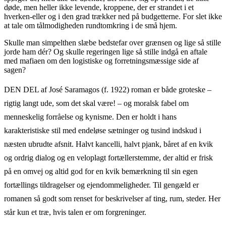
døde, men heller ikke levende, kroppene, der er strandet i et
hverken-eller og i den grad trækker ned på budgetterne. For slet ikke
at tale om tålmodigheden rundtomkring i de små hjem.
Skulle man simpelthen slæbe bedstefar over grænsen og lige så stille
jorde ham dér? Og skulle regeringen lige så stille indgå en aftale
med mafiaen om den logistiske og forretningsmæssige side af
sagen?
DEN DEL af José Saramagos (f. 1922) roman er både groteske –
rigtig langt ude, som det skal være! – og moralsk fabel om
menneskelig forråelse og kynisme. Den er holdt i hans
karakteristiske stil med endeløse sætninger og tusind indskud i
næsten ubrudte afsnit. Halvt kancelli, halvt pjank, båret af en kvik
og ordrig dialog og en veloplagt fortællerstemme, der altid er frisk
på en omvej og altid god for en kvik bemærkning til sin egen
fortællings tildragelser og ejendommeligheder. Til gengæld er
romanen så godt som renset for beskrivelser af ting, rum, steder. Her
står kun et træ, hvis talen er om forgreninger.