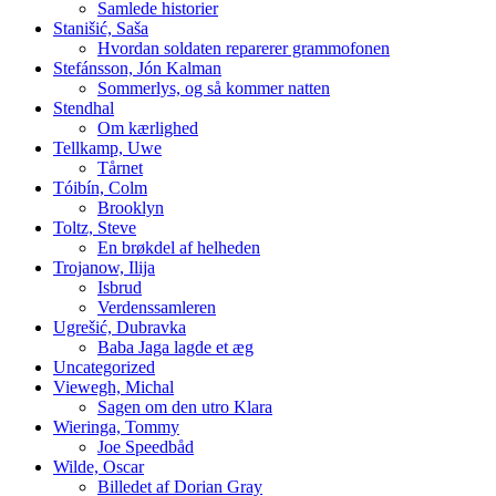
Samlede historier
Stanišić, Saša
Hvordan soldaten reparerer grammofonen
Stefánsson, Jón Kalman
Sommerlys, og så kommer natten
Stendhal
Om kærlighed
Tellkamp, Uwe
Tårnet
Tóibín, Colm
Brooklyn
Toltz, Steve
En brøkdel af helheden
Trojanow, Ilija
Isbrud
Verdenssamleren
Ugrešić, Dubravka
Baba Jaga lagde et æg
Uncategorized
Viewegh, Michal
Sagen om den utro Klara
Wieringa, Tommy
Joe Speedbåd
Wilde, Oscar
Billedet af Dorian Gray