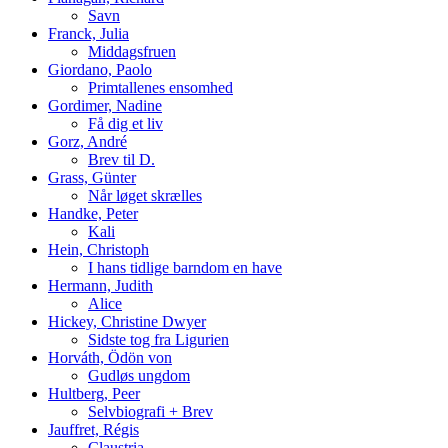
Savn
Franck, Julia
Middagsfruen
Giordano, Paolo
Primtallenes ensomhed
Gordimer, Nadine
Få dig et liv
Gorz, André
Brev til D.
Grass, Günter
Når løget skrælles
Handke, Peter
Kali
Hein, Christoph
I hans tidlige barndom en have
Hermann, Judith
Alice
Hickey, Christine Dwyer
Sidste tog fra Ligurien
Horváth, Ödön von
Gudløs ungdom
Hultberg, Peer
Selvbiografi + Brev
Jauffret, Régis
Claustria