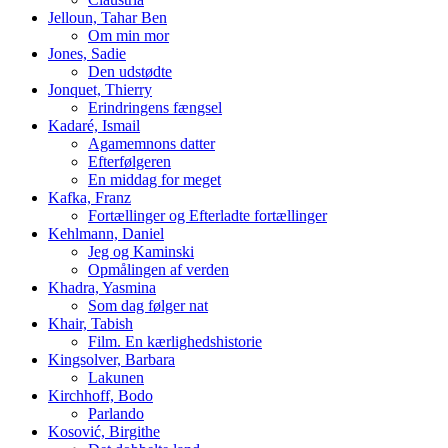
Jelloun, Tahar Ben
Om min mor
Jones, Sadie
Den udstødte
Jonquet, Thierry
Erindringens fængsel
Kadaré, Ismail
Agamemnons datter
Efterfølgeren
En middag for meget
Kafka, Franz
Fortællinger og Efterladte fortællinger
Kehlmann, Daniel
Jeg og Kaminski
Opmålingen af verden
Khadra, Yasmina
Som dag følger nat
Khair, Tabish
Film. En kærlighedshistorie
Kingsolver, Barbara
Lakunen
Kirchhoff, Bodo
Parlando
Kosović, Birgithe