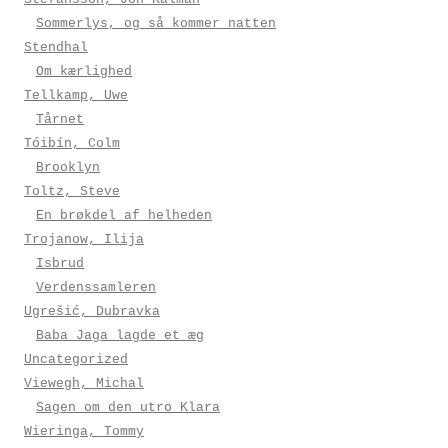
Sommerlys, og så kommer natten
Stendhal
Om kærlighed
Tellkamp, Uwe
Tårnet
Tóibín, Colm
Brooklyn
Toltz, Steve
En brøkdel af helheden
Trojanow, Ilija
Isbrud
Verdenssamleren
Ugrešić, Dubravka
Baba Jaga lagde et æg
Uncategorized
Viewegh, Michal
Sagen om den utro Klara
Wieringa, Tommy