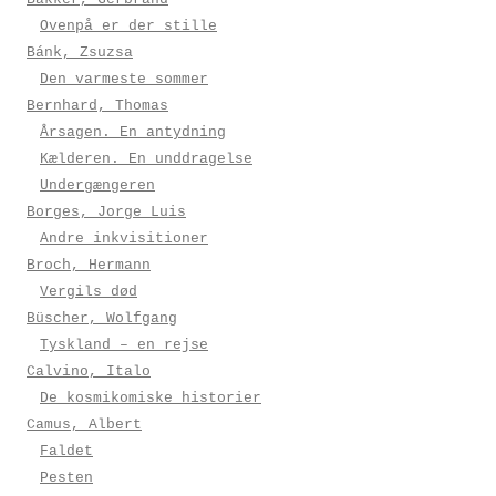
Ovenpå er der stille
Bánk, Zsuzsa
Den varmeste sommer
Bernhard, Thomas
Årsagen. En antydning
Kælderen. En unddragelse
Undergængeren
Borges, Jorge Luis
Andre inkvisitioner
Broch, Hermann
Vergils død
Büscher, Wolfgang
Tyskland – en rejse
Calvino, Italo
De kosmikomiske historier
Camus, Albert
Faldet
Pesten