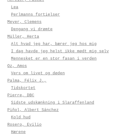
Lea
Perlmanns fortielser
Meyer, Clemens
Dengang vi drømte
Müller, Herta
Alt hvad jeg har, bærer jeg hos mig
I dag havde jeg helst ikke mødt mig selv
Mennesket er en stor fasan i verden
Oz, Amos
Vers om livet og døden
Palma, Félix J.,
Tidskortet
Pierre, DBC
Sidste udskænkning i Slaraffenland
Piñol, Albert Sánchez
Kold hud
Rosero, Evilio
Hærene