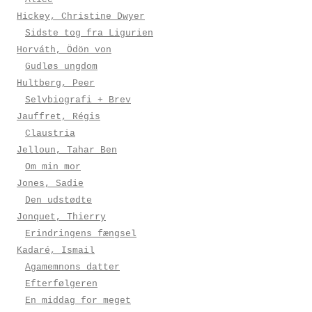
Hickey, Christine Dwyer
Sidste tog fra Ligurien
Horváth, Ödön von
Gudløs ungdom
Hultberg, Peer
Selvbiografi + Brev
Jauffret, Régis
Claustria
Jelloun, Tahar Ben
Om min mor
Jones, Sadie
Den udstødte
Jonquet, Thierry
Erindringens fængsel
Kadaré, Ismail
Agamemnons datter
Efterfølgeren
En middag for meget