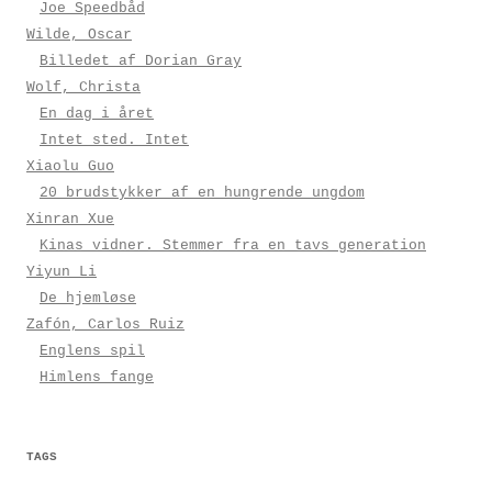
Joe Speedbåd
Wilde, Oscar
Billedet af Dorian Gray
Wolf, Christa
En dag i året
Intet sted. Intet
Xiaolu Guo
20 brudstykker af en hungrende ungdom
Xinran Xue
Kinas vidner. Stemmer fra en tavs generation
Yiyun Li
De hjemløse
Zafón, Carlos Ruiz
Englens spil
Himlens fange
TAGS