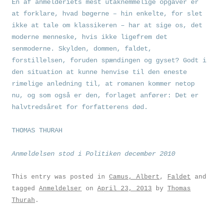
En af anmelderiets mest utaknemmelige opgaver er
at forklare, hvad bøgerne – hin enkelte, for slet
ikke at tale om klassikeren – har at sige os, det
moderne menneske, hvis ikke ligefrem det
senmoderne. Skylden, dommen, faldet,
forstillelsen, foruden spændingen og gyset? Godt i
den situation at kunne henvise til den eneste
rimelige anledning til, at romanen kommer netop
nu, og som også er den, forlaget anfører: Det er
halvtredsåret for forfatterens død.
THOMAS THURAH
Anmeldelsen stod i Politiken december 2010
This entry was posted in
Camus, Albert
,
Faldet
and
tagged
Anmeldelser
on
April 23, 2013
by
Thomas
Thurah
.