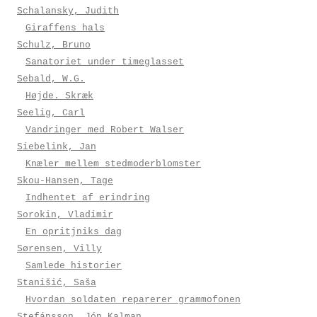
Schalansky, Judith
Giraffens hals
Schulz, Bruno
Sanatoriet under timeglasset
Sebald, W.G.
Højde. Skræk
Seelig, Carl
Vandringer med Robert Walser
Siebelink, Jan
Knæler mellem stedmoderblomster
Skou-Hansen, Tage
Indhentet af erindring
Sorokin, Vladimir
En opritjniks dag
Sørensen, Villy
Samlede historier
Stanišić, Saša
Hvordan soldaten reparerer grammofonen
Stefánsson, Jón Kalman