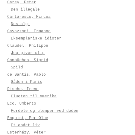
Carey, Peter
Den illegale
Cărtărescu, Mircea
Nostalgi
Cavazzoni, Ermanno
Eksemplariske idioter
Claudel, Philippe
Jeg giver slip
Combüchen, Sigrid
Spild
de Santis, Pablo
Gåden i Paris
Dische, Irene
Flugten til Amerika
Eco, Umberto
Fordele og ulemper ved døden
Enquist, Per Olov
Et andet liv
Esterházy, Péter