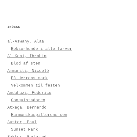
INDEKS
al-Aswany, Alaa
Bokserhunde i alle farver
Al-Koni, Ibrahim
Blod af sten
Ammaniti, Niccolò
På Herrens mark
Velkommen til festen
Andahazi, Federico
Conquistadoren
Atxaga, Bernardo
Harmonikaspillerens søn
Auster, Paul
Sunset Park
Bakker, Gerbrand