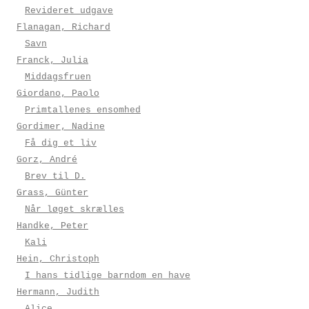
Revideret udgave
Flanagan, Richard
Savn
Franck, Julia
Middagsfruen
Giordano, Paolo
Primtallenes ensomhed
Gordimer, Nadine
Få dig et liv
Gorz, André
Brev til D.
Grass, Günter
Når løget skrælles
Handke, Peter
Kali
Hein, Christoph
I hans tidlige barndom en have
Hermann, Judith
Alice