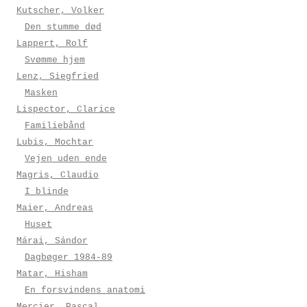
Kutscher, Volker
Den stumme død
Lappert, Rolf
Svømme hjem
Lenz, Siegfried
Masken
Lispector, Clarice
Familiebånd
Lubis, Mochtar
Vejen uden ende
Magris, Claudio
I blinde
Maier, Andreas
Huset
Márai, Sándor
Dagbøger 1984-89
Matar, Hisham
En forsvindens anatomi
Mercier, Pascal