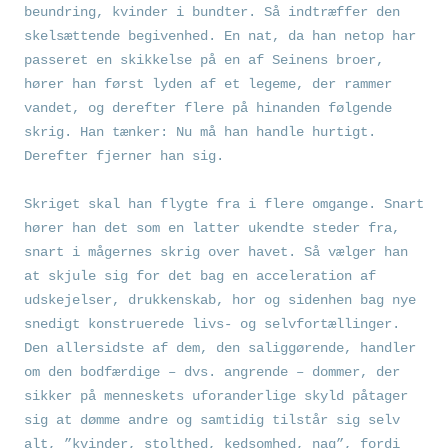
beundring, kvinder i bundter. Så indtræffer den
skelsættende begivenhed. En nat, da han netop har
passeret en skikkelse på en af Seinens broer,
hører han først lyden af et legeme, der rammer
vandet, og derefter flere på hinanden følgende
skrig. Han tænker: Nu må han handle hurtigt.
Derefter fjerner han sig.
Skriget skal han flygte fra i flere omgange. Snart
hører han det som en latter ukendte steder fra,
snart i mågernes skrig over havet. Så vælger han
at skjule sig for det bag en acceleration af
udskejelser, drukkenskab, hor og sidenhen bag nye
snedigt konstruerede livs- og selvfortællinger.
Den allersidste af dem, den saliggørende, handler
om den bodfærdige – dvs. angrende – dommer, der
sikker på menneskets uforanderlige skyld påtager
sig at dømme andre og samtidig tilstår sig selv
alt, ”kvinder, stolthed, kedsomhed, nag”, fordi