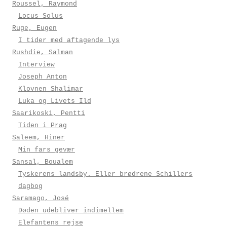
Roussel, Raymond
Locus Solus
Ruge, Eugen
I tider med aftagende lys
Rushdie, Salman
Interview
Joseph Anton
Klovnen Shalimar
Luka og Livets Ild
Saarikoski, Pentti
Tiden i Prag
Saleem, Hiner
Min fars gevær
Sansal, Boualem
Tyskerens landsby. Eller brødrene Schillers
dagbog
Saramago, José
Døden udebliver indimellem
Elefantens rejse