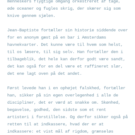
menneskers flygtige omgang orkestreret af tåge,
øde oceaner og fugles skrig, der skærer sig som
knive gennem sjælen.
Jean-Baptiste fortæller sin historie siddende over
for en anonym gæst på en bar i Amsterdams
havnekvarter. Det kunne være til hvem som helst,
til os læsere, til sig selv. Han fortæller den i
tilbageblik, det hele kan derfor godt være sandt,
det kan også for en del være et raffineret slør,
det ene lagt oven på det andet.
Først levede han i en ophøjet falskhed, fortæller
han, sikker på sin egen overlegenhed i alle de
discipliner, det er værd at snakke om. Skønhed,
begavelse, godhed, den sidste som et rent
artisteri i forstillelse. Og derfor sikker også på
retten til at indkassere, hvad der er at
indkassere: et vist mål af rigdom, grænseløs