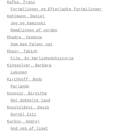
Kafka, Franz
Fortællinger og Efterladte fortællinger
Kehlmann, Daniel
Jeg og Kaminski
Opmålingen af verden
Khadra, Yasmina
Som dag følger nat
Khair, Tabish
Film. En kærlighedshistorie
Kingsolver, Barbara
Lakunen
Kirchhoff, Bodo
Parlando
Kosović, Birgithe
Det dobbelte land
Kosztolányi, Deszö
Kornél Esti
Kurkov, Andrej
God ven af liget