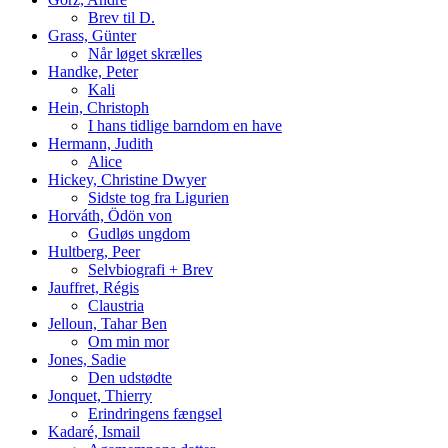
Brev til D.
Grass, Günter
Når løget skrælles
Handke, Peter
Kali
Hein, Christoph
I hans tidlige barndom en have
Hermann, Judith
Alice
Hickey, Christine Dwyer
Sidste tog fra Ligurien
Horváth, Ödön von
Gudløs ungdom
Hultberg, Peer
Selvbiografi + Brev
Jauffret, Régis
Claustria
Jelloun, Tahar Ben
Om min mor
Jones, Sadie
Den udstødte
Jonquet, Thierry
Erindringens fængsel
Kadaré, Ismail