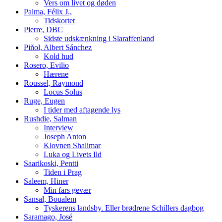
Vers om livet og døden
Palma, Félix J.,
Tidskortet
Pierre, DBC
Sidste udskænkning i Slaraffenland
Piñol, Albert Sánchez
Kold hud
Rosero, Evilio
Hærene
Roussel, Raymond
Locus Solus
Ruge, Eugen
I tider med aftagende lys
Rushdie, Salman
Interview
Joseph Anton
Klovnen Shalimar
Luka og Livets Ild
Saarikoski, Pentti
Tiden i Prag
Saleem, Hiner
Min fars gevær
Sansal, Boualem
Tyskerens landsby. Eller brødrene Schillers dagbog
Saramago, José