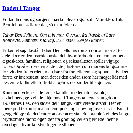
Døden i Tanger
Forladthedens og sorgens mærke bliver også sat i Marokko. Tahar
Ben Jelloun skildrer det, så man føler det
Tahar Ben Jelloun: Om min mor. Oversat fra fransk af Lars
Bonnevie. Samlerens forlag. 223, sider, 299,95 kroner.
Firkantet sagt består Tahar Ben Jellouns roman om sin mor af to
dele. Der er den marokkanske del, hvor forholdet mellem kønnene,
ægteskabet, familien, religionen og seksualiteten spiller vigtige
roller. Og så er der den anden del, historien om morens langsomme
forsvinden fra verden, men især fra fortællerens og sønnens liv. Den
første er interessant, men det er den anden (som har meget lidt med
bestemte kulturelle forhold at gøre), der sidder tilbage i én.
Romanen veksler i de første kapitler mellem den gamle,
alzheimersyge kvinde i hjemmet i Tanger og hendes ungdom i
1930ernes Fez, den sidste del i lange, kursiverede afsnit. Der er
mere praktisk information end poesi og schwung over disse afsnit, til
gengæld gør de det lettere at orientere sig i den gamle kvindes lange,
brydsomme monologer, der fra godt og vel en fjerdedel henne
overtager, hvor kursiveringerne slipper.