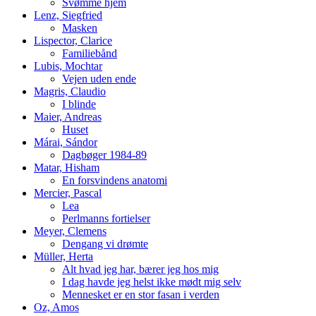
Svømme hjem
Lenz, Siegfried
Masken
Lispector, Clarice
Familiebånd
Lubis, Mochtar
Vejen uden ende
Magris, Claudio
I blinde
Maier, Andreas
Huset
Márai, Sándor
Dagbøger 1984-89
Matar, Hisham
En forsvindens anatomi
Mercier, Pascal
Lea
Perlmanns fortielser
Meyer, Clemens
Dengang vi drømte
Müller, Herta
Alt hvad jeg har, bærer jeg hos mig
I dag havde jeg helst ikke mødt mig selv
Mennesket er en stor fasan i verden
Oz, Amos