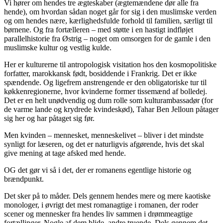
Vi hører om hendes tre ægteskaber (ægtemændene dør alle fra
hende), om hvordan sådan noget går for sig i den muslimske verden
og om hendes nære, kærlighedsfulde forhold til familien, særligt til
børnene. Og fra fortælleren – med støtte i en hastigt indfløjet
parallelhistorie fra Østrig – noget om omsorgen for de gamle i den
muslimske kultur og vestlig kulde.
Her er kulturerne til antropologisk visitation hos den kosmopolitiske
forfatter, marokkansk født, bosiddende i Frankrig. Det er ikke
spændende. Og ligefrem anstrengende er den obligatoriske tur til
køkkenregionerne, hvor kvinderne former tissemænd af bolledej.
Det er en helt unødvendig og dum rolle som kulturambassadør (for
de varme lande og krydrede kvindeskød), Tahar Ben Jelloun påtager
sig her og har påtaget sig før.
Men kvinden – mennesket, menneskelivet – bliver i det mindste
synligt for læseren, og det er naturligvis afgørende, hvis det skal
give mening at tage afsked med hende.
OG det gør vi så i det, der er romanens egentlige historie og
brændpunkt.
Det sker på to måder. Dels gennem hendes mere og mere kaotiske
monologer, i øvrigt det mest romanagtige i romanen, der roder
scener og mennesker fra hendes liv sammen i drømmeagtige
fortællinger. Nogle af dem blide, andre truende. Dels gennem det