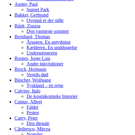
Auster, Paul
Sunset Park
Bakker, Gerbrand
Ovenpå er der stille
Bánk, Zsuzsa
Den varmeste sommer
Bernhard, Thomas
Årsagen. En antydning
Kælderen. En unddragelse
Undergængeren
Borges, Jorge Luis
Andre inkvisitioner
Broch, Hermann
Vergils død
Büscher, Wolfgang
Tyskland – en rejse
Calvino, Italo
De kosmikomiske historier
Camus, Albert
Faldet
Pesten
Carey, Peter
Den illegale
Cărtărescu, Mircea
Nostalgi