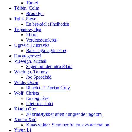
Tårnet
Tóibín, Colm
Brooklyn
Toltz, Steve
En brøkdel af helheden
Trojanow, Ilija
Isbrud
Verdenssamleren
Ugrešić, Dubravka
Baba Jaga lagde et æg
Uncategorized
Viewegh, Michal
Sagen om den utro Klara
Wieringa, Tommy
Joe Speedbåd
Wilde, Oscar
Billedet af Dorian Gray
Wolf, Christa
En dag i året
Intet sted. Intet
Xiaolu Guo
20 brudstykker af en hungrende ungdom
Xinran Xue
Kinas vidner. Stemmer fra en tavs generation
Yiyun Li