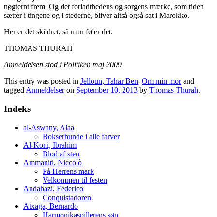
nøgternt frem. Og det forladthedens og sorgens mærke, som tiden
sætter i tingene og i stederne, bliver altså også sat i Marokko.
Her er det skildret, så man føler det.
THOMAS THURAH
Anmeldelsen stod i Politiken maj 2009
This entry was posted in
Jelloun, Tahar Ben
,
Om min mor
and
tagged
Anmeldelser
on
September 10, 2013
by
Thomas Thurah
.
Indeks
al-Aswany, Alaa
Bokserhunde i alle farver
Al-Koni, Ibrahim
Blod af sten
Ammaniti, Niccolò
På Herrens mark
Velkommen til festen
Andahazi, Federico
Conquistadoren
Atxaga, Bernardo
Harmonikaspillerens søn