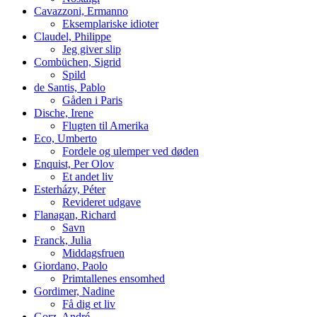
Cavazzoni, Ermanno
Eksemplariske idioter
Claudel, Philippe
Jeg giver slip
Combüchen, Sigrid
Spild
de Santis, Pablo
Gåden i Paris
Dische, Irene
Flugten til Amerika
Eco, Umberto
Fordele og ulemper ved døden
Enquist, Per Olov
Et andet liv
Esterházy, Péter
Revideret udgave
Flanagan, Richard
Savn
Franck, Julia
Middagsfruen
Giordano, Paolo
Primtallenes ensomhed
Gordimer, Nadine
Få dig et liv
Gorz, André