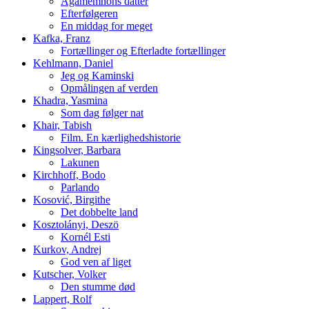
Agamemnons datter
Efterfølgeren
En middag for meget
Kafka, Franz
Fortællinger og Efterladte fortællinger
Kehlmann, Daniel
Jeg og Kaminski
Opmålingen af verden
Khadra, Yasmina
Som dag følger nat
Khair, Tabish
Film. En kærlighedshistorie
Kingsolver, Barbara
Lakunen
Kirchhoff, Bodo
Parlando
Kosović, Birgithe
Det dobbelte land
Kosztolányi, Deszö
Kornél Esti
Kurkov, Andrej
God ven af liget
Kutscher, Volker
Den stumme død
Lappert, Rolf