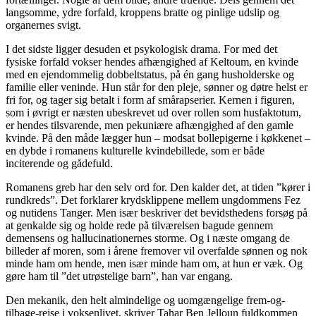
langsomme, ydre forfald, kroppens bratte og pinlige udslip og
organernes svigt.
I det sidste ligger desuden et psykologisk drama. For med det
fysiske forfald vokser hendes afhængighed af Keltoum, en kvinde
med en ejendommelig dobbeltstatus, på én gang husholderske og
familie eller veninde. Hun står for den pleje, sønner og døtre helst er
fri for, og tager sig betalt i form af smårapserier. Kernen i figuren,
som i øvrigt er næsten ubeskrevet ud over rollen som husfaktotum,
er hendes tilsvarende, men pekuniære afhængighed af den gamle
kvinde. På den måde lægger hun – modsat bollepigerne i køkkenet –
en dybde i romanens kulturelle kvindebillede, som er både
inciterende og gådefuld.
Romanens greb har den selv ord for. Den kalder det, at tiden ”kører i
rundkreds”. Det forklarer krydsklippene mellem ungdommens Fez
og nutidens Tanger. Men især beskriver det bevidsthedens forsøg på
at genkalde sig og holde rede på tilværelsen bagude gennem
demensens og hallucinationernes storme. Og i næste omgang de
billeder af moren, som i årene fremover vil overfalde sønnen og nok
minde ham om hende, men især minde ham om, at hun er væk. Og
gøre ham til ”det utrøstelige barn”, han var engang.
Den mekanik, den helt almindelige og uomgængelige frem-og-
tilbage-rejse i voksenlivet, skriver Tahar Ben Jelloun fuldkommen