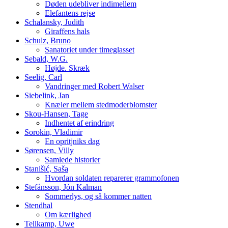
Døden udebliver indimellem
Elefantens rejse
Schalansky, Judith
Giraffens hals
Schulz, Bruno
Sanatoriet under timeglasset
Sebald, W.G.
Højde. Skræk
Seelig, Carl
Vandringer med Robert Walser
Siebelink, Jan
Knæler mellem stedmoderblomster
Skou-Hansen, Tage
Indhentet af erindring
Sorokin, Vladimir
En opritjniks dag
Sørensen, Villy
Samlede historier
Stanišić, Saša
Hvordan soldaten reparerer grammofonen
Stefánsson, Jón Kalman
Sommerlys, og så kommer natten
Stendhal
Om kærlighed
Tellkamp, Uwe