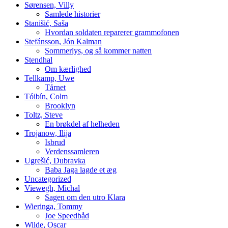
Sørensen, Villy
Samlede historier
Stanišić, Saša
Hvordan soldaten reparerer grammofonen
Stefánsson, Jón Kalman
Sommerlys, og så kommer natten
Stendhal
Om kærlighed
Tellkamp, Uwe
Tårnet
Tóibín, Colm
Brooklyn
Toltz, Steve
En brøkdel af helheden
Trojanow, Ilija
Isbrud
Verdenssamleren
Ugrešić, Dubravka
Baba Jaga lagde et æg
Uncategorized
Viewegh, Michal
Sagen om den utro Klara
Wieringa, Tommy
Joe Speedbåd
Wilde, Oscar