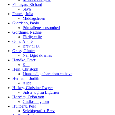
Flanagan, Richard
Savn
Franck, Julia
Middagsfruen
Giordano, Paolo
Primtallenes ensomhed
Gordimer, Nadine
Få dig et liv
Gorz, André
Brev til D.
Grass, Günter
Når løget skrælles
Handke, Peter
Kali
Hein, Christoph
I hans tidlige barndom en have
Hermann, Judith
Alice
Hickey, Christine Dwyer
Sidste tog fra Ligurien
Horváth, Ödön von
Gudløs ungdom
Hultberg, Peer
Selvbiografi + Brev