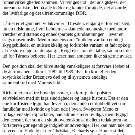
romanvirkeligheden sammen. Vi tvinges ind i det udsigtsløse, det
bureaukratiske, det på alle ledder og kanter forløjede, det absurde,
det livsfarlige og det ufremkommelige DDR.
Tårnet er et gammelt villakvarter i Dresden, engang et fornemt sted,
nu en tidslomme, hvor beboerne – dannede mennesker med andre
værdier end statens og enhedspartiets grundsætninger – lever en
slags museumsliv. Med romanens ord: ”nutiden var kun et blegt
skyggebillede, en utilstrækkelig og forkrøblet variant, et fadt opkog
af de store dage fra dengang.” Evigt ejes kun det tabte, sådan ser det
ud for Tårnets beboere. Her læser man sonetter, ikke så gerne aviser.
Den position skal det blive stadig vanskeligere at forsvare i løbet af
de år, romanen skildrer, 1982 til 1989, dvs. fra kort efter den
sovjetiske leder Breznjevs død og til systemets endelige
sammenbrud med Murens fald.
Richard er en af tre hovedpersoner, en kirurg, der polstrer
selvfølelsen med sit fags sindrigheder og lange historie. Det er den
ene kortfristede løgn, han lever på, den anden er dobbeltlivet som
familiefar med kvinde og barn ude i byen. Svogeren Meno er
forlagsredaktør og forfatter, han administrerer uvilligt, men dygtigt
den censur, der som en skjult overenskomst mellem redaktøren og
forfatteren gør egentlige indgreb unødvendige. Her kan man tale om
selvcensur. Endelig er der Christian, Richards søn. Han er stillet