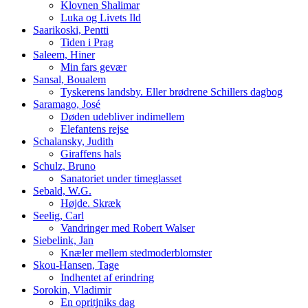
Klovnen Shalimar
Luka og Livets Ild
Saarikoski, Pentti
Tiden i Prag
Saleem, Hiner
Min fars gevær
Sansal, Boualem
Tyskerens landsby. Eller brødrene Schillers dagbog
Saramago, José
Døden udebliver indimellem
Elefantens rejse
Schalansky, Judith
Giraffens hals
Schulz, Bruno
Sanatoriet under timeglasset
Sebald, W.G.
Højde. Skræk
Seelig, Carl
Vandringer med Robert Walser
Siebelink, Jan
Knæler mellem stedmoderblomster
Skou-Hansen, Tage
Indhentet af erindring
Sorokin, Vladimir
En opritjniks dag