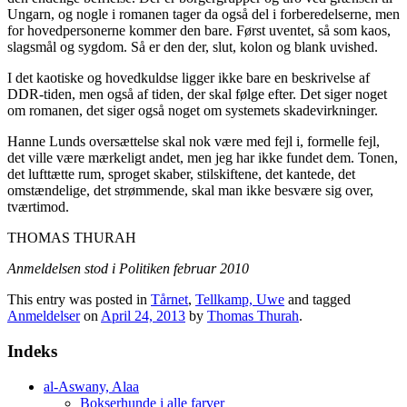
Ungarn, og nogle i romanen tager da også del i forberedelserne, men
for hovedpersonerne kommer den bare. Først uventet, så som kaos,
slagsmål og sygdom. Så er den der, slut, kolon og blank uvished.
I det kaotiske og hovedkuldse ligger ikke bare en beskrivelse af
DDR-tiden, men også af tiden, der skal følge efter. Det siger noget
om romanen, det siger også noget om systemets skadevirkninger.
Hanne Lunds oversættelse skal nok være med fejl i, formelle fejl,
det ville være mærkeligt andet, men jeg har ikke fundet dem. Tonen,
det lufttætte rum, sproget skaber, stilskiftene, det kantede, det
omstændelige, det strømmende, skal man ikke besvære sig over,
tværtimod.
THOMAS THURAH
Anmeldelsen stod i Politiken februar 2010
This entry was posted in
Tårnet
,
Tellkamp, Uwe
and tagged
Anmeldelser
on
April 24, 2013
by
Thomas Thurah
.
Indeks
al-Aswany, Alaa
Bokserhunde i alle farver