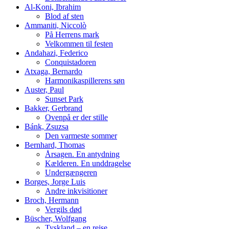
Al-Koni, Ibrahim
Blod af sten
Ammaniti, Niccolò
På Herrens mark
Velkommen til festen
Andahazi, Federico
Conquistadoren
Atxaga, Bernardo
Harmonikaspillerens søn
Auster, Paul
Sunset Park
Bakker, Gerbrand
Ovenpå er der stille
Bánk, Zsuzsa
Den varmeste sommer
Bernhard, Thomas
Årsagen. En antydning
Kælderen. En unddragelse
Undergængeren
Borges, Jorge Luis
Andre inkvisitioner
Broch, Hermann
Vergils død
Büscher, Wolfgang
Tyskland – en rejse