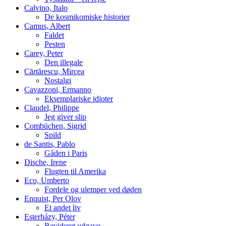
Calvino, Italo
De kosmikomiske historier
Camus, Albert
Faldet
Pesten
Carey, Peter
Den illegale
Cărtărescu, Mircea
Nostalgi
Cavazzoni, Ermanno
Eksemplariske idioter
Claudel, Philippe
Jeg giver slip
Combüchen, Sigrid
Spild
de Santis, Pablo
Gåden i Paris
Dische, Irene
Flugten til Amerika
Eco, Umberto
Fordele og ulemper ved døden
Enquist, Per Olov
Et andet liv
Esterházy, Péter
Revideret udgave