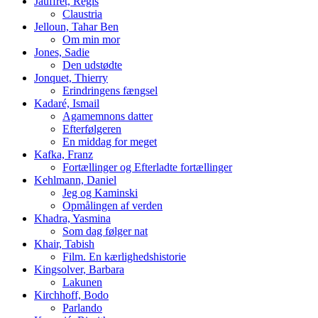
Jauffret, Régis
Claustria
Jelloun, Tahar Ben
Om min mor
Jones, Sadie
Den udstødte
Jonquet, Thierry
Erindringens fængsel
Kadaré, Ismail
Agamemnons datter
Efterfølgeren
En middag for meget
Kafka, Franz
Fortællinger og Efterladte fortællinger
Kehlmann, Daniel
Jeg og Kaminski
Opmålingen af verden
Khadra, Yasmina
Som dag følger nat
Khair, Tabish
Film. En kærlighedshistorie
Kingsolver, Barbara
Lakunen
Kirchhoff, Bodo
Parlando