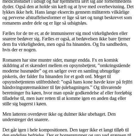
medicinstudiet i udsigt og har hjemmefra lært sig alle fornemhedens
dyder. Også den at holde sin kæft og at lyve med overbevisning. Det
lykkes ikke helt. Hans lange eksercits gennem militærets vilkårlige
og perverse afstraffelsesformer er lige så tæt og tungt beskrevet som
romanens andre dele og er lige så udsigtsløs.
Fælles for de tre er, at de immuniserer sig mod virkeligheden eller
snarere bedøver sig. Fælles er også, at bedøvelsen ikke bare fjerner
dem fra virkeligheden, men også fra hinanden. Og fra sandheden,
hvis der er nogen.
Romanen har sine muntre sider, mange endda. Fx en komisk
skildring af et skænderi mellem en opsynsbetjent, ”omkringstående
moderne husmødre” og en sælger over en samling ubrugelige
piskeris, der falder fra hinanden for et godt ord. Meget til
opsynsbetjentens utilfredshed: ”også hans kone havde krav på fejlfri
håndsvingsrøremaskiner til før-julebagningen.” Og tilsvarende
beretninger fra køen, hvor man opnår godkendelse af eller foreløbig
tilladelse til, men især retten til at komme igen en anden dag eller
stille sig bagerst i køen.
Men latteren overdøver ikke og dulmer ikke ubehaget. Den
understreger det snarere.
Det går igen i hele kompositionen. Den tager ikke et langt tilløb til
den endelige befrielse. Der er borgergrupper og uro ved grænsen til