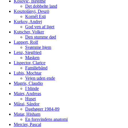
Kosović, Birgithe
Det dobbelte land
Kosztolányi, Deszö
Kornél Esti
Kurkov, Andrej
God ven af liget
Kutscher, Volker
Den stumme død
Lappert, Rolf
Svømme hjem
Lenz, Siegfried
Masken
Lispector, Clarice
Familiebånd
Lubis, Mochtar
Vejen uden ende
Magris, Claudio
I blinde
Maier, Andreas
Huset
Márai, Sándor
Dagbøger 1984-89
Matar, Hisham
En forsvindens anatomi
Mercier, Pascal