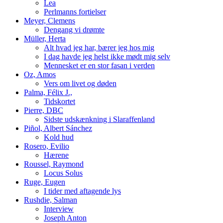
Lea
Perlmanns fortielser
Meyer, Clemens
Dengang vi drømte
Müller, Herta
Alt hvad jeg har, bærer jeg hos mig
I dag havde jeg helst ikke mødt mig selv
Mennesket er en stor fasan i verden
Oz, Amos
Vers om livet og døden
Palma, Félix J.,
Tidskortet
Pierre, DBC
Sidste udskænkning i Slaraffenland
Piñol, Albert Sánchez
Kold hud
Rosero, Evilio
Hærene
Roussel, Raymond
Locus Solus
Ruge, Eugen
I tider med aftagende lys
Rushdie, Salman
Interview
Joseph Anton