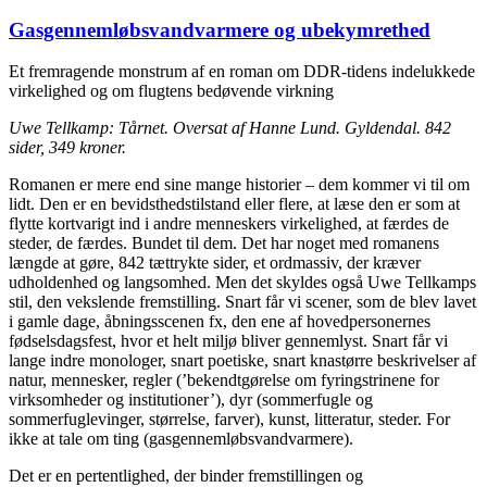
Gasgennemløbsvandvarmere og ubekymrethed
Et fremragende monstrum af en roman om DDR-tidens indelukkede
virkelighed og om flugtens bedøvende virkning
Uwe Tellkamp: Tårnet. Oversat af Hanne Lund. Gyldendal. 842
sider, 349 kroner.
Romanen er mere end sine mange historier – dem kommer vi til om
lidt. Den er en bevidsthedstilstand eller flere, at læse den er som at
flytte kortvarigt ind i andre menneskers virkelighed, at færdes de
steder, de færdes. Bundet til dem. Det har noget med romanens
længde at gøre, 842 tættrykte sider, et ordmassiv, der kræver
udholdenhed og langsomhed. Men det skyldes også Uwe Tellkamps
stil, den vekslende fremstilling. Snart får vi scener, som de blev lavet
i gamle dage, åbningsscenen fx, den ene af hovedpersonernes
fødselsdagsfest, hvor et helt miljø bliver gennemlyst. Snart får vi
lange indre monologer, snart poetiske, snart knastørre beskrivelser af
natur, mennesker, regler (’bekendtgørelse om fyringstrinene for
virksomheder og institutioner’), dyr (sommerfugle og
sommerfuglevinger, størrelse, farver), kunst, litteratur, steder. For
ikke at tale om ting (gasgennemløbsvandvarmere).
Det er en pertentlighed, der binder fremstillingen og