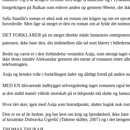
borgerkrigen på Balkan som enhver anden op gennem 90erne, der ikke
Saša Stanišićs roman er altså nok en roman om krigen og om en opvækst
hovedrolle. Men lige så meget er den en roman om at fylde det tomrum
DET FORKLARER på en meget direkte måde fantasiens omnipotens og de
patossen, ikke bare den, der indimellem slår ud som blærer i billede
Bedst og værst er i den forbindelse veninden Asija, som strengt taget 
ikke desto mindre Aleksandar gennem det meste af romanen retter alle 
telefontragten.
Asija og hendes rolle i fortællingen lader sig dårligt forstå på anden
MED EN tilsvarende indbygget selvregulering tager romanen også brodden
at den indtil manér villede morskab på et tidspunkt må slutte og fantasien
Hvor det sker, igen med Asija som brændpunkt, slutter logisk nok ro
Den er en af de bedste, jeg har læst om krig og hjemløshed, ikke bare d
af kroatiske Dubravka Ugrešić (Tiderne skifter, 2007) og i det længe
THOMAS THURAH