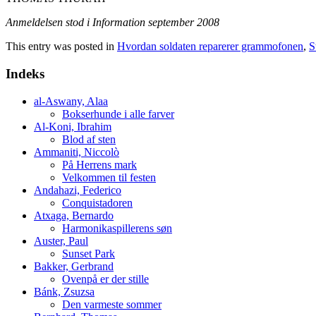
Anmeldelsen stod i Information september 2008
This entry was posted in
Hvordan soldaten reparerer grammofonen
,
S
Indeks
al-Aswany, Alaa
Bokserhunde i alle farver
Al-Koni, Ibrahim
Blod af sten
Ammaniti, Niccolò
På Herrens mark
Velkommen til festen
Andahazi, Federico
Conquistadoren
Atxaga, Bernardo
Harmonikaspillerens søn
Auster, Paul
Sunset Park
Bakker, Gerbrand
Ovenpå er der stille
Bánk, Zsuzsa
Den varmeste sommer