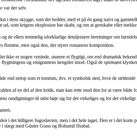
 var der selv.
 i dens skygge, som det hedder, med et på én gang naivt og gammelklogt
 ud, som krigens eksplosion har skabt, og om at genskabe eller trække 
 ellers temmelig uforklarlige detaljenære beretninger om hændelser u
rnes flomme, men også den, der styrer romanens komposition.
slet ikke er nogen veninde, snarere et flygtigt, om end dramatisk bekend
flygtningens og emigrantens længsler imod. Også de spirituøst klynkend
 måde end netop som et tomrum, dvs. et symbolsk sted, hvor de strittende 
 af en del af den kritik, man kan rette mod den for at være både forfør
s omdigtninger til sidst bøje sig for det virkeliges og for det virkeligt s
manen.
en i det tidligere Jugoslavien, men i det hele taget. Den er i det korte
re i slægt med Günter Grass og Bohumil Hrabal.