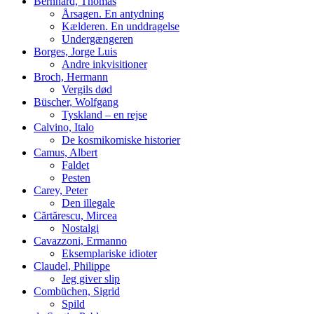
Bernhard, Thomas
Årsagen. En antydning
Kælderen. En unddragelse
Undergængeren
Borges, Jorge Luis
Andre inkvisitioner
Broch, Hermann
Vergils død
Büscher, Wolfgang
Tyskland – en rejse
Calvino, Italo
De kosmikomiske historier
Camus, Albert
Faldet
Pesten
Carey, Peter
Den illegale
Cărtărescu, Mircea
Nostalgi
Cavazzoni, Ermanno
Eksemplariske idioter
Claudel, Philippe
Jeg giver slip
Combüchen, Sigrid
Spild