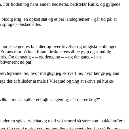
. Før floden tog hans anden bedstefar, bedstefar Rafik, og gylpede
blodig krig, en opløst stat og et par landegrænser – går ud på: at
 i sprogets ønskemåder.
g burleske genres fækalier og overdrivelser og ulogiske koblinger
t Zorans mor på knæ foran kioskejerens åbne gylp og samtidig
Tetris. Og dengang – – og dengang – – og dengang – i en
bliver rent ud paf.
elvfejrende. Se, hvor mægtigt jeg skriver! Se, hvor længe jeg kan
 der er billeder at male i Višegrad og ting at skrive på huske-
ilken musik spiller et højhus egentlig, når der er krig?”
der en spids tryllehat og med voksenord så store som hakkebøffer i
ne. Og som i øvrigt ved omtrent lige så meget, dvs. lige så lidt om