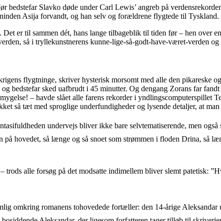
 Før bedstefar Slavko døde under Carl Lewis’ angreb på verdensrekorden
ninden Asija forvandt, og han selv og forældrene flygtede til Tyskland.
et er til sammen dét, hans lange tilbageblik til tiden før – hen over en 
e verden, så i tryllekunstnerens kunne-lige-så-godt-have-været-verden og
f krigens flygtninge, skriver hysterisk morsomt med alle den pikareske o
 og bedstefar sked uafbrudt i 45 minutter. Og dengang Zorans far fand
dmygelse! – havde slået alle farens rekorder i yndlingscomputerspillet 
akket så tæt med sproglige underfundigheder og lysende detaljer, at man 
asifuldheden undervejs bliver ikke bare selvtematiserende, men også s
på hovedet, så længe og så snoet som strømmen i floden Drina, så længe
– trods alle forsøg på det modsatte indimellem bliver slemt patetisk: ”Hv
ig omkring romanens tohovedede fortæller: den 14-årige Aleksandar un
iddende Aleksandar, der ligesom forfatteren tager tilløb til skriverier