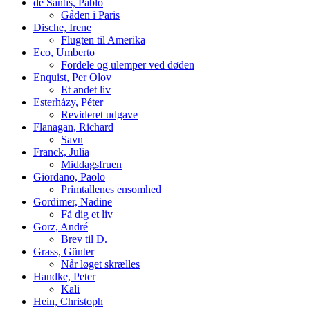
de Santis, Pablo
Gåden i Paris
Dische, Irene
Flugten til Amerika
Eco, Umberto
Fordele og ulemper ved døden
Enquist, Per Olov
Et andet liv
Esterházy, Péter
Revideret udgave
Flanagan, Richard
Savn
Franck, Julia
Middagsfruen
Giordano, Paolo
Primtallenes ensomhed
Gordimer, Nadine
Få dig et liv
Gorz, André
Brev til D.
Grass, Günter
Når løget skrælles
Handke, Peter
Kali
Hein, Christoph