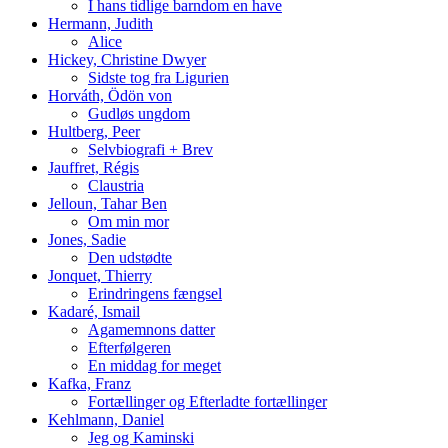
I hans tidlige barndom en have
Hermann, Judith
Alice
Hickey, Christine Dwyer
Sidste tog fra Ligurien
Horváth, Ödön von
Gudløs ungdom
Hultberg, Peer
Selvbiografi + Brev
Jauffret, Régis
Claustria
Jelloun, Tahar Ben
Om min mor
Jones, Sadie
Den udstødte
Jonquet, Thierry
Erindringens fængsel
Kadaré, Ismail
Agamemnons datter
Efterfølgeren
En middag for meget
Kafka, Franz
Fortællinger og Efterladte fortællinger
Kehlmann, Daniel
Jeg og Kaminski