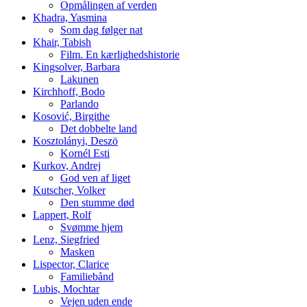
Opmålingen af verden
Khadra, Yasmina
Som dag følger nat
Khair, Tabish
Film. En kærlighedshistorie
Kingsolver, Barbara
Lakunen
Kirchhoff, Bodo
Parlando
Kosović, Birgithe
Det dobbelte land
Kosztolányi, Deszö
Kornél Esti
Kurkov, Andrej
God ven af liget
Kutscher, Volker
Den stumme død
Lappert, Rolf
Svømme hjem
Lenz, Siegfried
Masken
Lispector, Clarice
Familiebånd
Lubis, Mochtar
Vejen uden ende