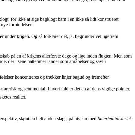
, for ikke at sige bagklogt barn i en ikke så lidt konstrueret
nye forbindelser.
nder krigen. Og så forklarer det, ja, begrunder vel ligefrem
tskab på en af krigens allerførste dage og lige inden flugten. Men som
e, der i sene nattetimer lander som anråbelser og savl i
følelser koncentreres og trækker linjer bagud og fremefter.
erisk og sentimental. I hvert fald er det en af dens vigtige pointer,
ketes realitet.
 perspektiv, skønt en helt anden slags, på niveau med
Smerteministeriet