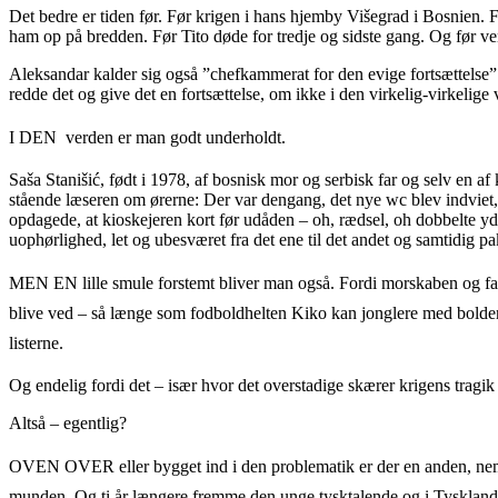
Det bedre er tiden før. Før krigen i hans hjemby Višegrad i Bosnien.
ham op på bredden. Før Tito døde for tredje og sidste gang. Og før ve
Aleksandar kalder sig også ”chefkammerat for den evige fortsættelse”. D
redde det og give det en fortsættelse, om ikke i den virkelig-virkelig
I DEN verden er man godt underholdt.
Saša Stanišić, født i 1978, af bosnisk mor og serbisk far og selv en a
stående læseren om ørerne: Der var dengang, det nye wc blev indviet,
opdagede, at kioskejeren kort før udåden – oh, rædsel, oh dobbelte y
uophørlighed, let og ubesværet fra det ene til det andet og samtidig p
MEN EN lille smule forstemt bliver man også. Fordi morskaben og fant
blive ved – så længe som fodboldhelten Kiko kan jonglere med bolden 
listerne.
Og endelig fordi det – især hvor det overstadige skærer krigens tragik 
Altså – egentlig?
OVEN OVER eller bygget ind i den problematik er der en anden, neml
munden. Og ti år længere fremme den unge tysktalende og i Tyskland bos