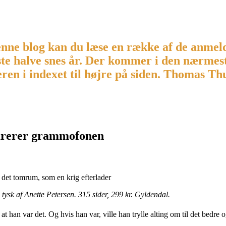
nne blog kan du læse en række af de anmeldel
ste halve snes år. Der kommer i den nærmes
ren i indexet til højre på siden. Thomas T
arerer grammofonen
det tomrum, som en krig efterlader
ysk af Anette Petersen. 315 sider, 299 kr. Gyldendal.
t han var det. Og hvis han var, ville han trylle alting om til det bedre o