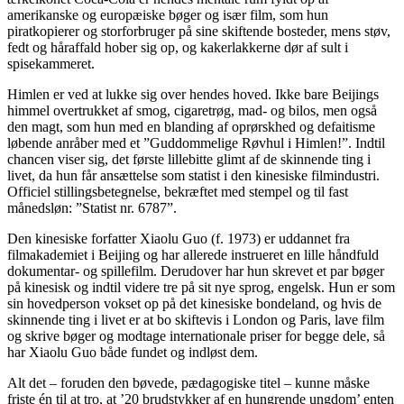
amerikanske og europæiske bøger og især film, som hun
piratkopierer og storforbruger på sine skiftende bosteder, mens støv,
fedt og håraffald hober sig op, og kakerlakkerne dør af sult i
spisekammeret.
Himlen er ved at lukke sig over hendes hoved. Ikke bare Beijings
himmel overtrukket af smog, cigaretrøg, mad- og bilos, men også
den magt, som hun med en blanding af oprørskhed og defaitisme
løbende anråber med et ”Guddommelige Røvhul i Himlen!”. Indtil
chancen viser sig, det første lillebitte glimt af de skinnende ting i
livet, da hun får ansættelse som statist i den kinesiske filmindustri.
Officiel stillingsbetegnelse, bekræftet med stempel og til fast
månedsløn: ”Statist nr. 6787”.
Den kinesiske forfatter Xiaolu Guo (f. 1973) er uddannet fra
filmakademiet i Beijing og har allerede instrueret en lille håndfuld
dokumentar- og spillefilm. Derudover har hun skrevet et par bøger
på kinesisk og indtil videre tre på sit nye sprog, engelsk. Hun er som
sin hovedperson vokset op på det kinesiske bondeland, og hvis de
skinnende ting i livet er at bo skiftevis i London og Paris, lave film
og skrive bøger og modtage internationale priser for begge dele, så
har Xiaolu Guo både fundet og indløst dem.
Alt det – foruden den bøvede, pædagogiske titel – kunne måske
friste én til at tro, at ’20 brudstykker af en hungrende ungdom’ enten