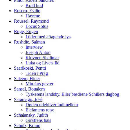
Piñol, Albert Sánchez
Kold hud
Rosero, Evilio
Hærene
Roussel, Raymond
Locus Solus
Ruge, Eugen
I tider med aftagende lys
Rushdie, Salman
Interview
Joseph Anton
Klovnen Shalimar
Luka og Livets Ild
Saarikoski, Pentti
Tiden i Prag
Saleem, Hiner
Min fars gevær
Sansal, Boualem
Tyskerens landsby. Eller brødrene Schillers dagbog
Saramago, José
Døden udebliver indimellem
Elefantens rejse
Schalansky, Judith
Giraffens hals
Schulz, Bruno