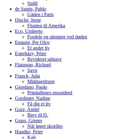
Spild
de Santis, Pablo
Gåden i Paris
Dische, Irene
Flugten til Amerika
Eco, Umberto
Fordele og ulemper ved døden
Enquist, Per Olov
Et andet liv
Esterházy, Péter
Revideret udgave
Flanagan, Richard
Savn
Franck, Julia
Middagsfruen
Giordano, Paolo
Primtallenes ensomhed
Gordimer, Nadine
Få dig et liv
Gorz, André
Brev til D.
Grass, Günter
Når løget skrælles
Handke, Peter
Kali