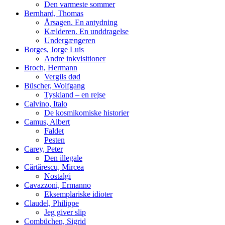
Den varmeste sommer
Bernhard, Thomas
Årsagen. En antydning
Kælderen. En unddragelse
Undergængeren
Borges, Jorge Luis
Andre inkvisitioner
Broch, Hermann
Vergils død
Büscher, Wolfgang
Tyskland – en rejse
Calvino, Italo
De kosmikomiske historier
Camus, Albert
Faldet
Pesten
Carey, Peter
Den illegale
Cărtărescu, Mircea
Nostalgi
Cavazzoni, Ermanno
Eksemplariske idioter
Claudel, Philippe
Jeg giver slip
Combüchen, Sigrid