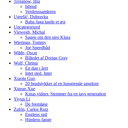
Trojanow, Ilija
Isbrud
Verdenssamleren
Ugrešić, Dubravka
Baba Jaga lagde et æg
Uncategorized
Viewegh, Michal
Sagen om den utro Klara
Wieringa, Tommy
Joe Speedbåd
Wilde, Oscar
Billedet af Dorian Gray
Wolf, Christa
En dag i året
Intet sted. Intet
Xiaolu Guo
20 brudstykker af en hungrende ungdom
Xinran Xue
Kinas vidner. Stemmer fra en tavs generation
Yiyun Li
De hjemløse
Zafón, Carlos Ruiz
Englens spil
Himlens fange