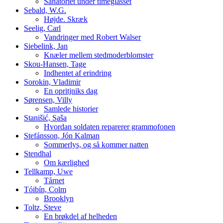
Sanatoriet under timeglasset
Sebald, W.G.
Højde. Skræk
Seelig, Carl
Vandringer med Robert Walser
Siebelink, Jan
Knæler mellem stedmoderblomster
Skou-Hansen, Tage
Indhentet af erindring
Sorokin, Vladimir
En opritjniks dag
Sørensen, Villy
Samlede historier
Stanišić, Saša
Hvordan soldaten reparerer grammofonen
Stefánsson, Jón Kalman
Sommerlys, og så kommer natten
Stendhal
Om kærlighed
Tellkamp, Uwe
Tårnet
Tóibín, Colm
Brooklyn
Toltz, Steve
En brøkdel af helheden