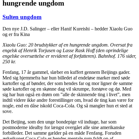
hungrende ungdom
Sulten ungdom
Den nye J.D. Salinger – eller Hanif Kureishi – hedder Xiaolu Guo
og er fra Kina
Xiaolu Guo: 20 brudstykker af en hungrende ungdom. Oversat fra
engelsk af Henrik Torjusen og Lasse Rask Hoff (den oprindelige
engelske oversættelse er revideret af forfatteren). Bahnhof. 176 sider,
250 kr.
Fenfang, 17 år gammel, slæber en kuffert gennem Beijings gader.
Med sig hjemmefra har hun billedet af endeløse marker med søde
kartofler og af bønder, der som hendes far og mor ligner de samme
søde kartofler og en skønne dag vil skrumpe, forstøve og dø. Med
sig har hun også en drøm om ”alle de skinnende ting i livet”, men
indtil videre ikke andre forestillinger om, hvad de ting kan være for
nogle, end en dåse iskold Coca-Cola. Og så mangler hun et sted at
sove.
Det Beijing, som den unge bondepige vil indtage, har som
postmoderne idealby for længst overgået alle sine amerikanske
forbilleder. Det samme gælder på en måde Fenfang. Foruden
ærkeikonet Coca-Cola er hendes mentale rum fyldt op af