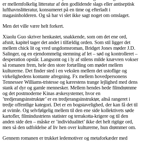
er mellemfolkelig litteratur af den godlidende slags eller antiseptisk
lufthavnslitteratur, konsumeret på en time og efterladt i
magasinholderen. Og så har vi slet ikke sagt noget om omslaget.
Men det ville være helt forkert.
Xiaolu Guo skriver henkastet, snakkende, som om det ene ord,
afsnit, kapitel tager det andet i tilfældig orden. Som stil ligger det
mellem chick lit og vred ungdomsroman, Bridget Jones møder J.D.
Salinger, og en ejendommelig stemning af let – sød og kontrolleret –
desperation opstår. Langsomt og i ly af stilens milde knævren vokser
så romanen frem, hele den store fortælling om mødet mellem
kulturerne. Det finder sted i en vekslen mellem det ustoflige og
virkelighedens kontante afregning. Fx mellem hovedpersonens
Tennessee Williams-tristesse og kærestens trange lejlighed med dens
stank af dyr og gamle mennesker. Mellem hendes hede filmdrømme
og det postmoderne Kinas æskesystemer, hvor en
’tredjerangsinstruktør’ er en tredjerangsinstruktør, altså rangeret i
tredje offentlige kategori. Det er en bogstavelighed, der kan få det til
at svimle. Og selvfølgelig mellem til den ene side kollektivets søde
kartofler, filmindustriens statister og terrakotta-krigere og til den
anden side den – måske er ’individualitet’ ikke det helt rigtige ord,
men så den udfoldelse af liv hen over kulturerne, hun drømmer om.
Gennem romanen er trukket ledemotiver og metaforkæder med