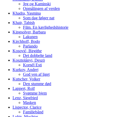
Jeg og Kaminski
Opmålingen af verden
Khadra, Yasmina
Som dag følger nat
Khair, Tabish
Film. En kærlighedshistorie
Kingsolver, Barbara
Lakunen
Kirchhoff, Bodo
Parlando
Kosović, Birgithe
Det dobbelte land
Kosztolányi, Deszö
Kornél Esti
Kurkov, Andrej
God ven af liget
Kutscher, Volker
Den stumme død
Lappert, Rolf
Svømme hjem
Lenz, Siegfried
Masken
Lispector, Clarice
Familiebånd
Lubis, Mochtar