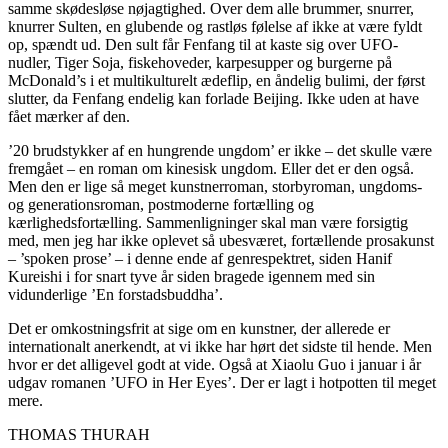
samme skødesløse nøjagtighed. Over dem alle brummer, snurrer,
knurrer Sulten, en glubende og rastløs følelse af ikke at være fyldt
op, spændt ud. Den sult får Fenfang til at kaste sig over UFO-
nudler, Tiger Soja, fiskehoveder, karpesupper og burgerne på
McDonald’s i et multikulturelt ædeflip, en åndelig bulimi, der først
slutter, da Fenfang endelig kan forlade Beijing. Ikke uden at have
fået mærker af den.
’20 brudstykker af en hungrende ungdom’ er ikke – det skulle være
fremgået – en roman om kinesisk ungdom. Eller det er den også.
Men den er lige så meget kunstnerroman, storbyroman, ungdoms-
og generationsroman, postmoderne fortælling og
kærlighedsfortælling. Sammenligninger skal man være forsigtig
med, men jeg har ikke oplevet så ubesværet, fortællende prosakunst
– ’spoken prose’ – i denne ende af genrespektret, siden Hanif
Kureishi i for snart tyve år siden bragede igennem med sin
vidunderlige ’En forstadsbuddha’.
Det er omkostningsfrit at sige om en kunstner, der allerede er
internationalt anerkendt, at vi ikke har hørt det sidste til hende. Men
hvor er det alligevel godt at vide. Også at Xiaolu Guo i januar i år
udgav romanen ’UFO in Her Eyes’. Der er lagt i hotpotten til meget
mere.
THOMAS THURAH