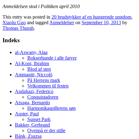
Anmeldelsen stod i Politiken april 2010
This entry was posted in
20 brudstykker af en hungrende ungdom
,
Xiaolu Guo
and tagged
Anmeldelser
on
September 10, 2013
by
Thomas Thurah
.
Indeks
al-Aswany, Alaa
Bokserhunde i alle farver
Al-Koni, Ibrahim
Blod af sten
Ammaniti, Niccolò
På Herrens mark
Velkommen til festen
Andahazi, Federico
Conquistadoren
Atxaga, Bernardo
Harmonikaspillerens søn
Auster, Paul
Sunset Park
Bakker, Gerbrand
Ovenpå er der stille
Bánk, Zsuzsa