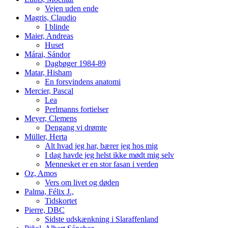
Vejen uden ende
Magris, Claudio
I blinde
Maier, Andreas
Huset
Márai, Sándor
Dagbøger 1984-89
Matar, Hisham
En forsvindens anatomi
Mercier, Pascal
Lea
Perlmanns fortielser
Meyer, Clemens
Dengang vi drømte
Müller, Herta
Alt hvad jeg har, bærer jeg hos mig
I dag havde jeg helst ikke mødt mig selv
Mennesket er en stor fasan i verden
Oz, Amos
Vers om livet og døden
Palma, Félix J.,
Tidskortet
Pierre, DBC
Sidste udskænkning i Slaraffenland