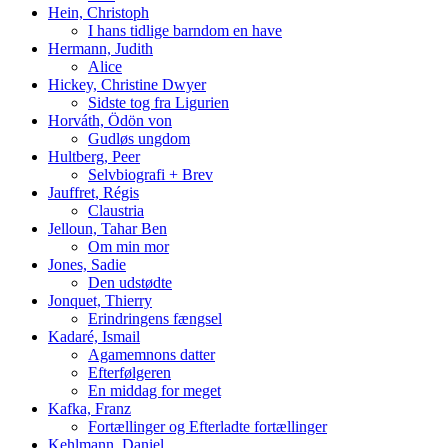
Hein, Christoph
I hans tidlige barndom en have
Hermann, Judith
Alice
Hickey, Christine Dwyer
Sidste tog fra Ligurien
Horváth, Ödön von
Gudløs ungdom
Hultberg, Peer
Selvbiografi + Brev
Jauffret, Régis
Claustria
Jelloun, Tahar Ben
Om min mor
Jones, Sadie
Den udstødte
Jonquet, Thierry
Erindringens fængsel
Kadaré, Ismail
Agamemnons datter
Efterfølgeren
En middag for meget
Kafka, Franz
Fortællinger og Efterladte fortællinger
Kehlmann, Daniel